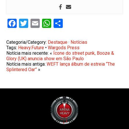
Facebook
Twitter
Email
WhatsApp
Share
Categoria/Category:
Destaque
·
Notícias
Tags:
Heavy.Future
•
Wargods Press
Notícia mais recente: «
Ícone do street punk, Booze &
Glory (UK) anuncia show em São Paulo
Notícia mais antiga:
WEFT lança álbum de estreia “The
Splintered Oar”
»