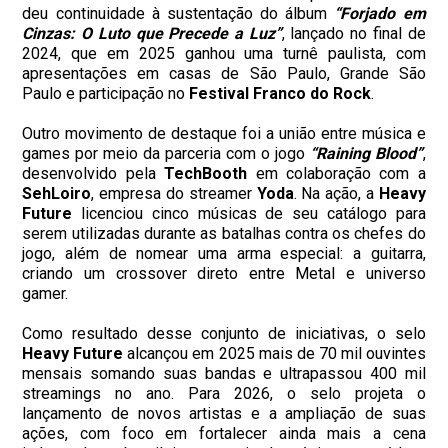
deu continuidade à sustentação do álbum
“Forjado em
Cinzas: O Luto que Precede a Luz”
, lançado no final de
2024, que em 2025 ganhou uma turnê paulista, com
apresentações em casas de São Paulo, Grande São
Paulo e participação no
Festival Franco do Rock
.
Outro movimento de destaque foi a união entre música e
games por meio da parceria com o jogo
“Raining Blood”
,
desenvolvido pela
TechBooth
em colaboração com a
SehLoiro
, empresa do streamer
Yoda
. Na ação, a
Heavy
Future
licenciou cinco músicas de seu catálogo para
serem utilizadas durante as batalhas contra os chefes do
jogo, além de nomear uma arma especial: a guitarra,
criando um crossover direto entre Metal e universo
gamer.
Como resultado desse conjunto de iniciativas, o selo
Heavy Future
alcançou em 2025 mais de 70 mil ouvintes
mensais somando suas bandas e ultrapassou 400 mil
streamings no ano. Para 2026, o selo projeta o
lançamento de novos artistas e a ampliação de suas
ações, com foco em fortalecer ainda mais a cena