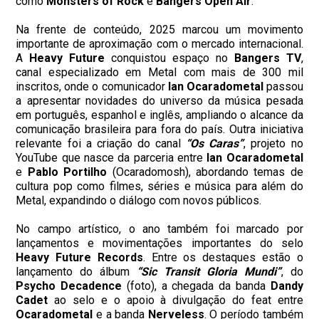
como
Monsters of Rock
e
Bangers Open Air
.
Na frente de conteúdo, 2025 marcou um movimento
importante de aproximação com o mercado internacional.
A
Heavy Future
conquistou espaço no
Bangers TV
,
canal especializado em Metal com mais de 300 mil
inscritos, onde o comunicador
Ian Ocaradometal
passou
a apresentar novidades do universo da música pesada
em português, espanhol e inglês, ampliando o alcance da
comunicação brasileira para fora do país. Outra iniciativa
relevante foi a criação do canal
“Os Caras”
, projeto no
YouTube que nasce da parceria entre
Ian Ocaradometal
e
Pablo Portilho
(Ocaradomosh), abordando temas de
cultura pop como filmes, séries e música para além do
Metal, expandindo o diálogo com novos públicos.
No campo artístico, o ano também foi marcado por
lançamentos e movimentações importantes do selo
Heavy Future Records
. Entre os destaques estão o
lançamento do álbum
“Sic Transit Gloria Mundi”
, do
Psycho Decadence
(foto), a chegada da banda
Dandy
Cadet
ao selo e o apoio à divulgação do feat entre
Ocaradometal
e a banda
Nerveless
. O período também