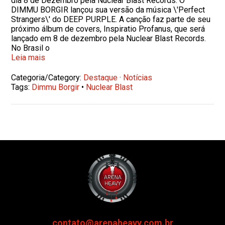
dia 8 de Dezembro pela Nuclear Blast Records. O
DIMMU BORGIR lançou sua versão da música \'Perfect
Strangers\' do DEEP PURPLE. A canção faz parte de seu
próximo álbum de covers, Inspiratio Profanus, que será
lançado em 8 de dezembro pela Nuclear Blast Records.
No Brasil o
Leia mais
Categoria/Category:
Destaque
·
Notícias
Tags:
Dimmu Borgir
•
Nuclear Blast
contato@arenaheavy.com.br