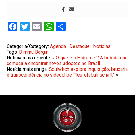
Facebook
Twitter
Email
WhatsApp
Share
Categoria/Category:
Agenda
·
Destaque
·
Notícias
Tags:
Dimmu Borgir
Notícia mais recente: «
O que é o Hidromel? A bebida que
começa a encontrar novos adeptos no Brasil
Notícia mais antiga:
Soulwitch explora Inquisição, bruxaria
e transcendência no videoclipe “Teufelsbuhlschaft”
»