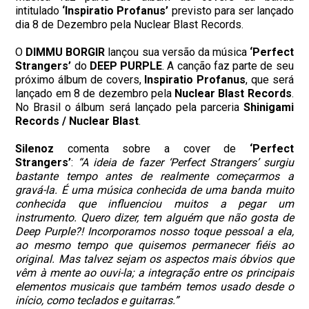
intitulado
‘Inspiratio Profanus’
previsto para ser lançado
dia 8 de Dezembro pela Nuclear Blast Records.
O
DIMMU BORGIR
lançou sua versão da música
‘Perfect
Strangers’
do
DEEP PURPLE
. A canção faz parte de seu
próximo álbum de covers,
Inspiratio Profanus
, que será
lançado em 8 de dezembro pela
Nuclear Blast Records
.
No Brasil o álbum será lançado pela parceria
Shinigami
Records / Nuclear Blast
.
Silenoz
comenta sobre a cover de
‘Perfect
Strangers’
:
“A ideia de fazer ‘Perfect Strangers’ surgiu
bastante tempo antes de realmente começarmos a
gravá-la. É uma música conhecida de uma banda muito
conhecida que influenciou muitos a pegar um
instrumento. Quero dizer, tem alguém que não gosta de
Deep Purple?! Incorporamos nosso toque pessoal a ela,
ao mesmo tempo que quisemos permanecer fiéis ao
original. Mas talvez sejam os aspectos mais óbvios que
vêm à mente ao ouvi-la; a integração entre os principais
elementos musicais que também temos usado desde o
início, como teclados e guitarras.”