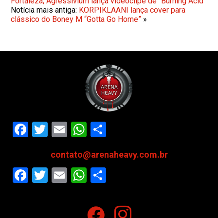
Fortaleza, Agressivium lança videoclipe de “Burning Acid”
Notícia mais antiga:
KORPIKLAANI lança cover para
clássico do Boney M “Gotta Go Home”
»
Facebook
Twitter
Email
WhatsApp
Share
contato@arenaheavy.com.br
Facebook
Twitter
Email
WhatsApp
Share