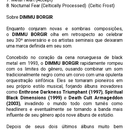
8. Nocturnal Fear (Celtically Processed) (Celtic Frost)
Sobre
DIMMU BORGIR
:
Enquanto conjuram novas e sombrias composições,
o
DIMMU BORGIR
olha em retrospecto ao celebrar
seu 30º aniversário e os artistas seminais que deixaram
uma marca definida em seu som.
Concebido no coração da cena norueguesa de black
metal em 1993, o
DIMMU BORGIR
rapidamente rompeu
com os limites do gênero, ousando combinar um som
tradicionalmente negro como um corvo com uma opulenta
orquestração sinfônica. Eles se tornaram pioneiros em
seu próprio estilo musical, forjando álbuns inovadores
como
Enthrone Darkness Triumphant (1997)
,
Spiritual
Black Dimensions (1999)
e
Death Cult Armageddon
(2003)
, invadindo o mundo todo com turnês como
headliners e eventualmente se tornando a banda mais
influente de seu gênero após nove álbuns de estúdio.
Depois de seus dois últimos álbuns muito bem