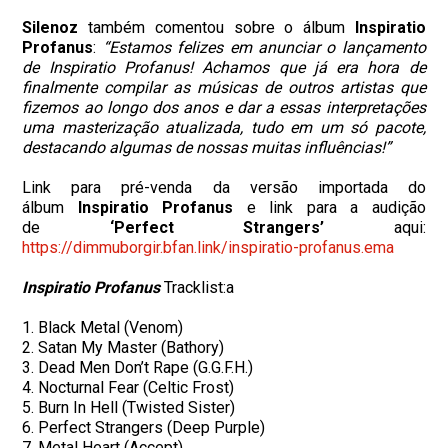
Silenoz
também comentou sobre o álbum
Inspiratio
Profanus
:
“Estamos felizes em anunciar o lançamento
de Inspiratio Profanus! Achamos que já era hora de
finalmente compilar as músicas de outros artistas que
fizemos ao longo dos anos e dar a essas interpretações
uma masterização atualizada, tudo em um só pacote,
destacando algumas de nossas muitas influências!”
Link para pré-venda da versão importada do
álbum
Inspiratio Profanus
e link para a audição
de
‘Perfect Strangers’
aqui:
https://dimmuborgir.bfan.link/inspiratio-profanus.ema
Inspiratio Profanus
Tracklist:a
1. Black Metal (Venom)
2. Satan My Master (Bathory)
3. Dead Men Don’t Rape (G.G.F.H.)
4. Nocturnal Fear (Celtic Frost)
5. Burn In Hell (Twisted Sister)
6. Perfect Strangers (Deep Purple)
7. Metal Heart (Accept)