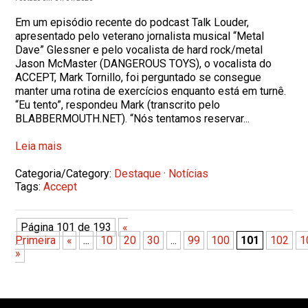
Em um episódio recente do podcast Talk Louder,
apresentado pelo veterano jornalista musical “Metal
Dave” Glessner e pelo vocalista de hard rock/metal
Jason McMaster (DANGEROUS TOYS), o vocalista do
ACCEPT, Mark Tornillo, foi perguntado se consegue
manter uma rotina de exercícios enquanto está em turnê.
“Eu tento”, respondeu Mark (transcrito pelo
BLABBERMOUTH.NET). “Nós tentamos reservar...
Leia mais
Categoria/Category:
Destaque
·
Notícias
Tags:
Accept
Página 101 de 193
«
Primeira
«
...
10
20
30
...
99
100
101
102
1
»