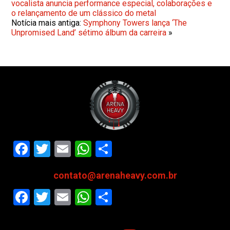
vocalista anuncia performance especial, colaborações e
o relançamento de um clássico do metal
Notícia mais antiga:
Symphony Towers lança ‘The
Unpromised Land’ sétimo álbum da carreira
»
Facebook
Twitter
Email
WhatsApp
Share
contato@arenaheavy.com.br
Facebook
Twitter
Email
WhatsApp
Share