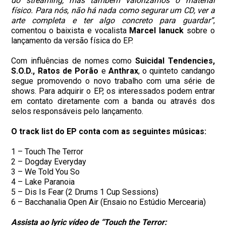
do streaming, mas também valorizamos o material
físico. Para nós, não há nada como segurar um CD, ver a
arte completa e ter algo concreto para guardar”
,
comentou o baixista e vocalista
Marcel Ianuck
sobre o
lançamento da versão física do EP.
Com influências de nomes como
Suicidal Tendencies,
S.O.D., Ratos de Porão
e
Anthrax
, o quinteto candango
segue promovendo o novo trabalho com uma série de
shows. Para adquirir o EP, os interessados podem entrar
em contato diretamente com a banda ou através dos
selos responsáveis pelo lançamento.
O track list do EP conta com as seguintes músicas:
1 – Touch The Terror
2 – Dogday Everyday
3 – We Told You So
4 – Lake Paranoia
5 – Dis Is Fear (2 Drums 1 Cup Sessions)
6 – Bacchanalia Open Air (Ensaio no Estúdio Mercearia)
Assista ao lyric vídeo de “Touch the Terror: