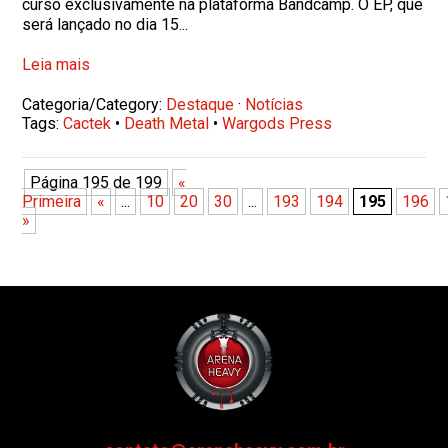
curso exclusivamente na plataforma Bandcamp. O EP, que
será lançado no dia 15...
Leia mais
Categoria/Category:
Destaque
·
Notícias
Tags:
Cactek
•
Death Metal
•
Wargods Press
Página 195 de 199
«
Primeira
«
...
10
20
30
...
193
194
195
196
»