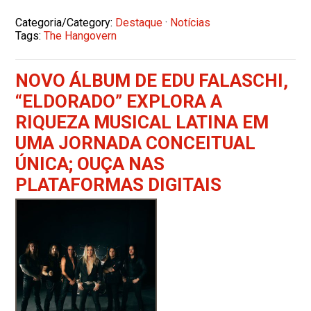
Categoria/Category:
Destaque
·
Notícias
Tags:
The Hangovern
NOVO ÁLBUM DE EDU FALASCHI,
“ELDORADO” EXPLORA A
RIQUEZA MUSICAL LATINA EM
UMA JORNADA CONCEITUAL
ÚNICA; OUÇA NAS
PLATAFORMAS DIGITAIS