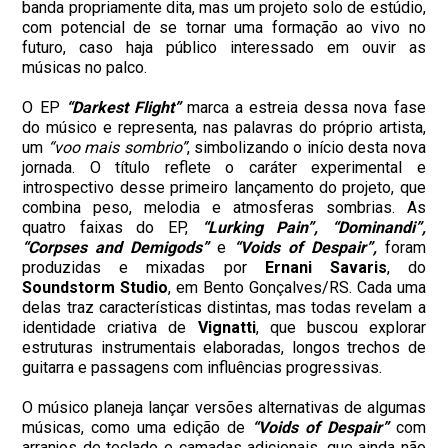
banda propriamente dita, mas um projeto solo de estúdio,
com potencial de se tornar uma formação ao vivo no
futuro, caso haja público interessado em ouvir as
músicas no palco.
O EP
“Darkest Flight”
marca a estreia dessa nova fase
do músico e representa, nas palavras do próprio artista,
um
“voo mais sombrio”
, simbolizando o início desta nova
jornada. O título reflete o caráter experimental e
introspectivo desse primeiro lançamento do projeto, que
combina peso, melodia e atmosferas sombrias. As
quatro faixas do EP,
“Lurking Pain”, “Dominandi”,
“Corpses and Demigods”
e
“Voids of Despair”,
foram
produzidas e mixadas por
Ernani Savaris
, do
Soundstorm Studio
, em Bento Gonçalves/RS. Cada uma
delas traz características distintas, mas todas revelam a
identidade criativa de
Vignatti
, que buscou explorar
estruturas instrumentais elaboradas, longos trechos de
guitarra e passagens com influências progressivas.
O músico planeja lançar versões alternativas de algumas
músicas, como uma edição de
“Voids of Despair”
com
arranjos de teclado e camadas adicionais, que ainda não