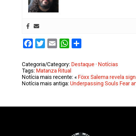
Facebook
Twitter
Email
WhatsApp
Share
Categoria/Category:
Destaque
·
Notícias
Tags:
Matanza Ritual
Notícia mais recente: «
Föxx Salema revela sign
Notícia mais antiga:
Underpassing Souls Fear an