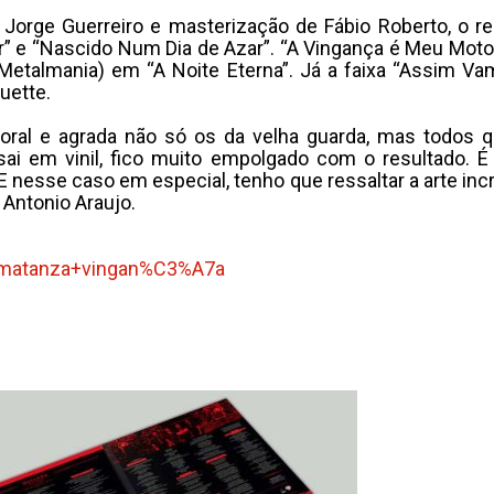
ge Guerreiro e masterização de Fábio Roberto, o reper
” e “Nascido Num Dia de Azar”. “A Vingança é Meu Mot
 Metalmania) em “A Noite Eterna”. Já a faixa “Assim 
uette.
poral e agrada não só os da velha guarda, mas todos 
i em vinil, fico muito empolgado com o resultado. 
nesse caso em especial, tenho que ressaltar a arte incr
 Antonio Araujo.
=matanza+vingan%
C3%A7a