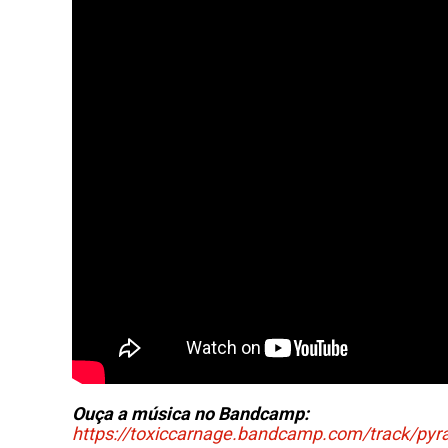
Ouça a música no Bandcamp:
https://toxiccarnage.bandcamp.com/track/pyr