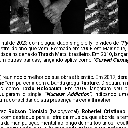
inal de 2023 com o aguardado single e lyric vídeo de
“Py
estre do ano que vem. Formada em 2008 em Mairinque, 
dada na cena do Thrash Metal brasileiro. Em 2010, lanç
om outras bandas, lançando splits como
“Cursed Carna
”
, reunindo o melhor de sua obra até então. Em 2017, der
te”
em parceria com a banda grega
Rapture
. Discutiram
ndas como
Toxic Holocaust
. Em 2019, lançaram seu p
ivulgaram o single
“Nuclear Addiction”
, indicando um
um, consolidando sua presença na cena thrasher.
traz
Robson Dionisio
(baixo/vocal),
Roberlei Cristiano
 com destaque para a letra da música, que aborda a te
a da manipulação mental ao longo de muitos anos, res