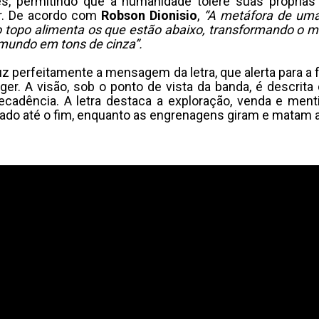
s, permitindo que a humanidade tolere suas próprias
or. De acordo com
Robson Dionisio
,
“A metáfora de uma
no topo alimenta os que estão abaixo, transformando o
mundo em tons de cinza”.
uz perfeitamente a mensagem da letra, que alerta para a 
eger. A visão, sob o ponto de vista da banda, é descrit
cadência. A letra destaca a exploração, venda e ment
rado até o fim, enquanto as engrenagens giram e matam a