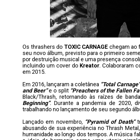
Os thrashers do
TOXIC CARNAGE
chegam ao f
seu novo álbum, previsto para o primeiro sem
por destruição musical e uma presença consoli
incluindo um cover do
Kreator
. Colaboraram c
em 2015.
Em 2016, lançaram a coletânea
“Total Carnage
and Beer”
e o split
“Preachers of the Fallen Fa
Black/Thrash, retornando às raízes de ba
Beginning”
. Durante a pandemia de 2020, d
trabalhando no lançamento de seu segundo álb
Lançado em novembro,
“Pyramid of Death”
abusando de sua experiência no Thrash Metal,
humanidade ao longo dos tempos. A música fal