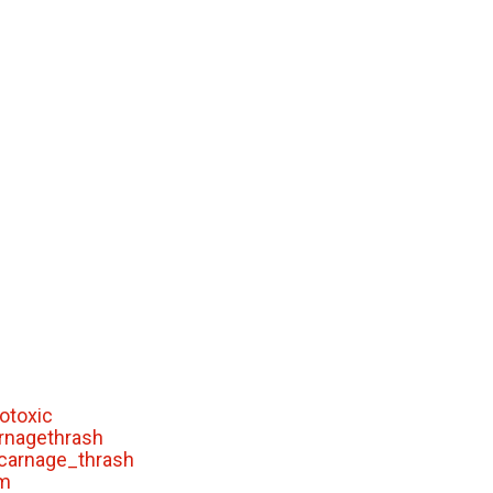
otoxic
rnagethrash
carnage_thrash
om