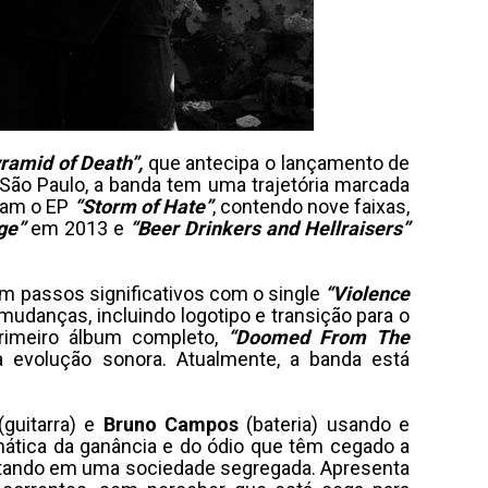
ramid of Death”,
que antecipa o lançamento de
São Paulo, a banda tem uma trajetória marcada
aram o EP
“Storm of Hate”
, contendo nove faixas,
ge”
em 2013 e
“Beer Drinkers and Hellraisers”
am passos significativos com o single
“Violence
 mudanças, incluindo logotipo e transição para o
rimeiro álbum completo,
“Doomed From The
a evolução sonora. Atualmente, a banda está
(guitarra) e
Bruno Campos
(bateria) usando e
mática da ganância e do ódio que têm cegado a
ultando em uma sociedade segregada. Apresenta