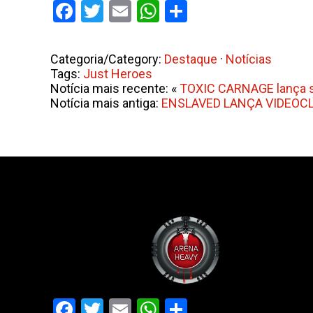
Facebook
Twitter
Email
WhatsApp
Share
Categoria/Category:
Destaque
·
Notícias
Tags:
Just Heroes
Notícia mais recente: «
TOXIC CARNAGE lança sin
Notícia mais antiga:
ENSLAVED LANÇA VIDEOCLI
Facebook
Twitter
Email
WhatsApp
Share