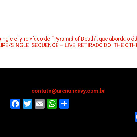
gle e lyric vídeo de “Pyramid of Death”, que aborda o ó
PE/SINGLE ‘SEQUENCE – LIVE’ RETIRADO DO ‘THE OT
contato@arenaheavy.com.br
Facebook
Twitter
Email
WhatsApp
Share