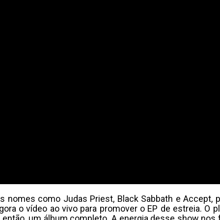
ias nomes como Judas Priest, Black Sabbath e Accept, pl
ora o vídeo ao vivo para promover o EP de estreia. O p
, então, um álbum completo. A energia desse show nos f