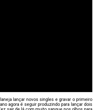
aneja lançar novos singles e gravar o primeiro
lano agora é seguir produzindo para lançar dois
ez sair de lá com muito sangue nos olhos para