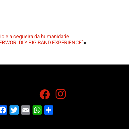
dio e a cegueira da humanidade
HERWORLDLY BIG BAND EXPERIENCE’
»
Facebook
Twitter
Email
WhatsApp
Share