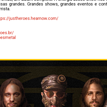
sas grandes. Grandes shows, grandes eventos e conti
rista.
tps://justheroes.hearnow.
com/
oes.br/
oesmetal