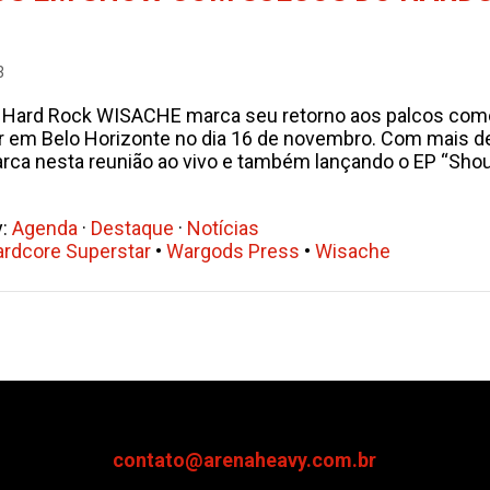
3
e Hard Rock WISACHE marca seu retorno aos palcos com
r em Belo Horizonte no dia 16 de novembro. Com mais d
rca nesta reunião ao vivo e também lançando o EP “Shout
y:
Agenda
·
Destaque
·
Notícias
rdcore Superstar
•
Wargods Press
•
Wisache
contato@arenaheavy.com.br