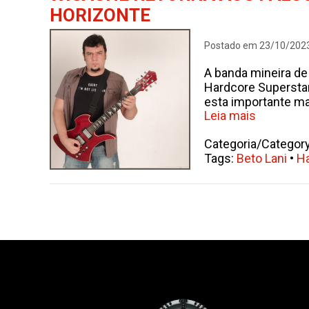
HORIZONTE
Postado em 23/10/202
A banda mineira d
Hardcore Supersta
esta importante ma
Leia mais
Categoria/Categor
Tags:
Beto Lani
•
Ha