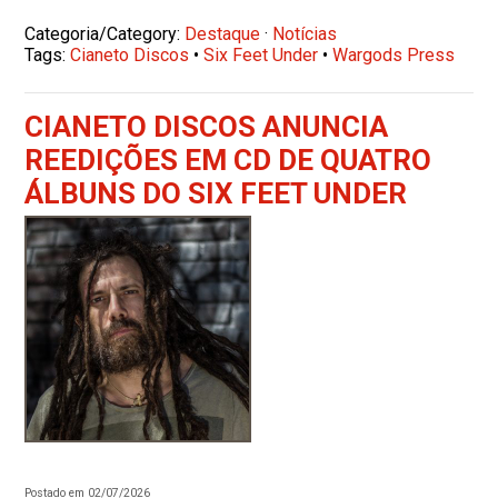
Categoria/Category:
Destaque
·
Notícias
Tags:
Cianeto Discos
•
Six Feet Under
•
Wargods Press
CIANETO DISCOS ANUNCIA
REEDIÇÕES EM CD DE QUATRO
ÁLBUNS DO SIX FEET UNDER
Postado em 02/07/2026