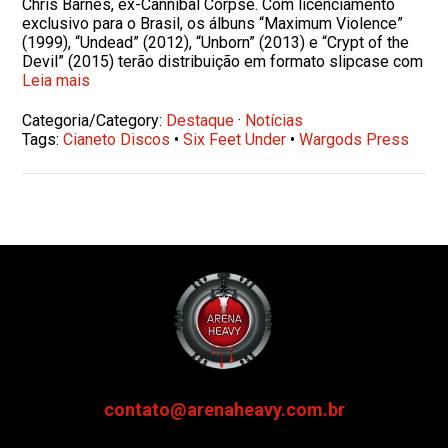
Chris Barnes, ex-Cannibal Corpse. Com licenciamento
exclusivo para o Brasil, os álbuns “Maximum Violence”
(1999), “Undead” (2012), “Unborn” (2013) e “Crypt of the
Devil” (2015) terão distribuição em formato slipcase com
Leia mais
Categoria/Category:
Destaque
·
Notícias
Tags:
Cianeto Discos
•
Six Feet Under
•
Wargods Press
contato@arenaheavy.com.br