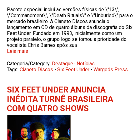
Pacote especial inclui as versões físicas de \"13\",
\"Commandment\", \"Death Rituals\" e \"Unburied\" para o
mercado brasileiro. A Cianeto Discos anuncia o
lançamento em CD de quatro álbuns da discografia do Six
Feet Under. Fundado em 1993, inicialmente como um
projeto paralelo, o grupo logo se tornou a prioridade do
vocalista Chris Barnes após sua
Leia mais
Categoria/Category:
Destaque
·
Notícias
Tags:
Cianeto Discos
•
Six Feet Under
•
Wargods Press
SIX FEET UNDER ANUNCIA
INÉDITA TURNÊ BRASILEIRA
COM QUATRO SHOWS