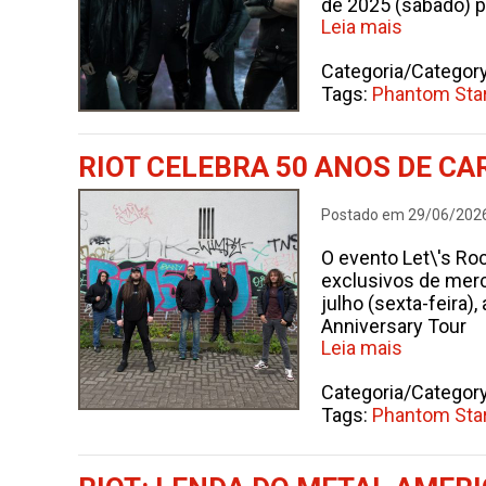
de 2025 (sábado) 
Leia mais
Categoria/Categor
Tags:
Phantom Sta
RIOT CELEBRA 50 ANOS DE CA
Postado em 29/06/202
O evento Let\'s R
exclusivos de merc
julho (sexta-feira
Anniversary Tour
Leia mais
Categoria/Categor
Tags:
Phantom Sta