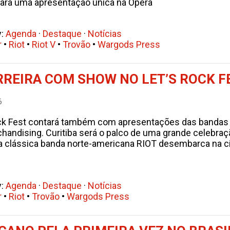
para uma apresentação única na Ópera
y:
Agenda
·
Destaque
·
Notícias
r
•
Riot
•
Riot V
•
Trovão
•
Wargods Press
RREIRA COM SHOW NO LET’S ROCK FE
6
ock Fest contará também com apresentações das bandas 
handising. Curitiba será o palco de uma grande celebraçã
), a clássica banda norte-americana RIOT desembarca na 
y:
Agenda
·
Destaque
·
Notícias
r
•
Riot
•
Trovão
•
Wargods Press