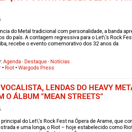
6
cia do Metal tradicional com personalidade, a banda ap
s do país. A contagem regressiva para o Let\'s Rock Fest e
iba, recebe o evento comemorativo dos 32 anos da
y:
Agenda
·
Destaque
·
Notícias
r
•
Riot
•
Wargods Press
O VOCALISTA, LENDAS DO HEAVY ME
M O ÁLBUM “MEAN STREETS”
6
o principal do Let\'s Rock Fest na Ópera de Arame, que
strada e uma longa, o Riot – hoje estabelecido como Rio