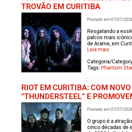
TROVÃO EM CURITIBA
Postado em 07/07/202
Resgatando a essên
palcos mais icônico
de Arame, em Curit
Leia mais
Categoria/Categor
Tags:
Phantom Sta
RIOT EM CURITIBA: COM NOV
“THUNDERSTEEL” E PROMOVE
Postado em 07/07/202
O grupo é a atraçã
cinco décadas de e