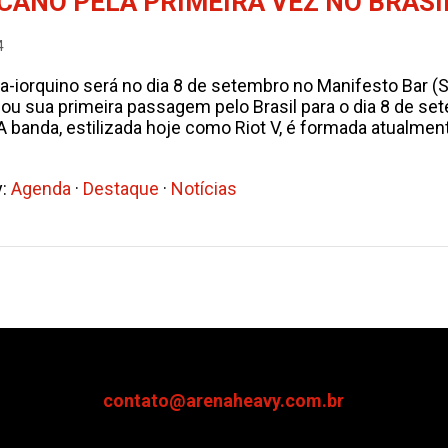
CANO PELA PRIMEIRA VEZ NO BRASI
4
-iorquino será no dia 8 de setembro no Manifesto Bar (
ou sua primeira passagem pelo Brasil para o dia 8 de s
A banda, estilizada hoje como Riot V, é formada atualmen
y:
Agenda
·
Destaque
·
Notícias
contato@arenaheavy.com.br