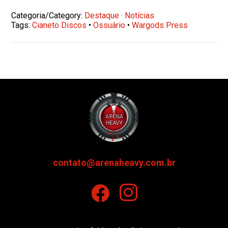
Categoria/Category:
Destaque
·
Notícias
Tags:
Cianeto Discos
•
Ossuário
•
Wargods Press
contato@arenaheavy.com.br