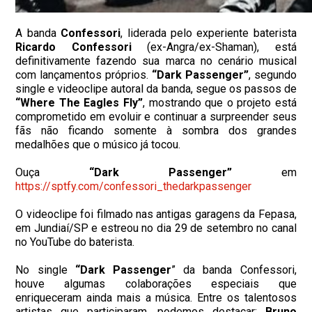
A banda
Confessori
, liderada pelo experiente baterista
Ricardo Confessori
(ex-Angra/ex-Shaman), está
definitivamente fazendo sua marca no cenário musical
com lançamentos próprios.
“Dark Passenger”
, segundo
single e videoclipe autoral da banda, segue os passos de
“Where The Eagles Fly”
, mostrando que o projeto está
comprometido em evoluir e continuar a surpreender seus
fãs não ficando somente à sombra dos grandes
medalhões que o músico já tocou.
Ouça
“Dark Passenger”
em
https://sptfy.com/confessori_
thedarkpassenger
O videoclipe foi filmado nas antigas garagens da Fepasa,
em Jundiaí/SP e estreou no dia 29 de setembro no canal
no YouTube do baterista.
No single
“Dark Passenger
” da banda Confessori,
houve algumas colaborações especiais que
enriqueceram ainda mais a música. Entre os talentosos
artistas que participaram, podemos destacar:
Bruno