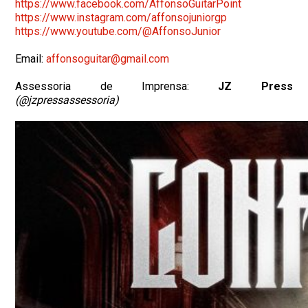
https://www.facebook.com/
AffonsoGuitarPoint
https://www.instagram.com/
affonsojuniorgp
https://www.youtube.com/@
AffonsoJunior
Email:
affonsoguitar@gmail.com
Assessoria de Imprensa:
JZ Press
(@jzpressassessoria)