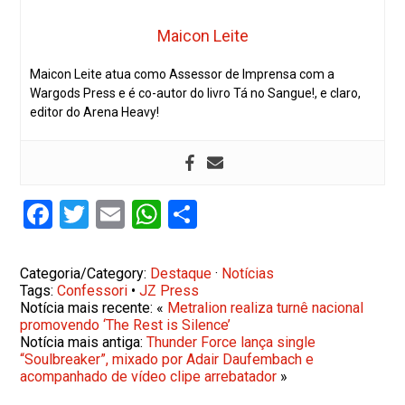
Maicon Leite
Maicon Leite atua como Assessor de Imprensa com a
Wargods Press e é co-autor do livro Tá no Sangue!, e claro,
editor do Arena Heavy!
Facebook
Twitter
Email
WhatsApp
Share
Categoria/Category:
Destaque
·
Notícias
Tags:
Confessori
•
JZ Press
Notícia mais recente: «
Metralion realiza turnê nacional
promovendo ‘The Rest is Silence’
Notícia mais antiga:
Thunder Force lança single
“Soulbreaker”, mixado por Adair Daufembach e
acompanhado de vídeo clipe arrebatador
»