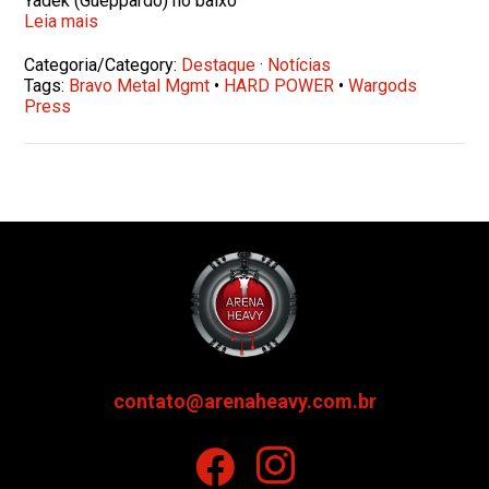
Yadek (Gueppardo) no baixo
Leia mais
Categoria/Category:
Destaque
·
Notícias
Tags:
Bravo Metal Mgmt
•
HARD POWER
•
Wargods
Press
contato@arenaheavy.com.br