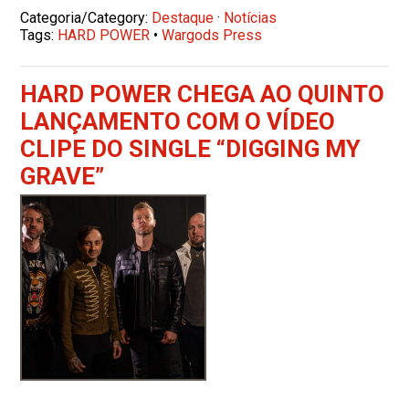
Categoria/Category:
Destaque
·
Notícias
Tags:
HARD POWER
•
Wargods Press
HARD POWER CHEGA AO QUINTO
LANÇAMENTO COM O VÍDEO
CLIPE DO SINGLE “DIGGING MY
GRAVE”