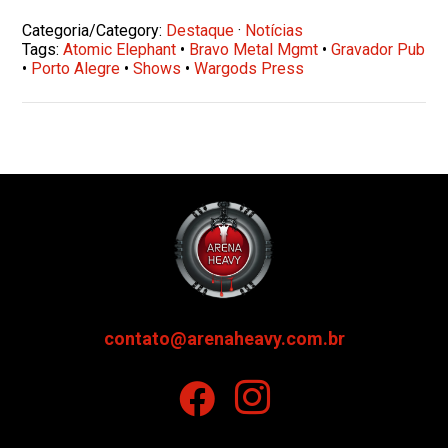
Categoria/Category:
Destaque
·
Notícias
Tags:
Atomic Elephant
•
Bravo Metal Mgmt
•
Gravador Pub
•
Porto Alegre
•
Shows
•
Wargods Press
contato@arenaheavy.com.br