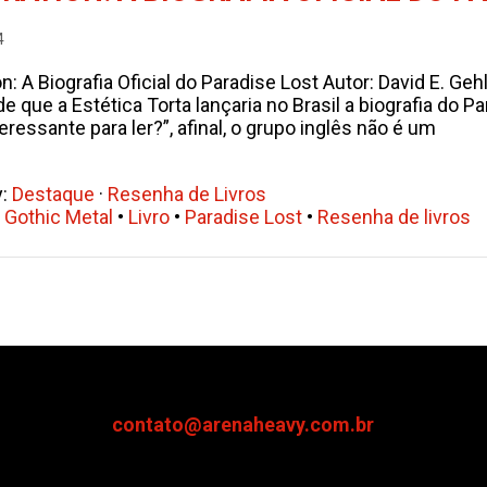
4
on: A Biografia Oficial do Paradise Lost Autor: David E. Ge
 de que a Estética Torta lançaria no Brasil a biografia do
ressante para ler?”, afinal, o grupo inglês não é um
y:
Destaque
·
Resenha de Livros
•
Gothic Metal
•
Livro
•
Paradise Lost
•
Resenha de livros
contato@arenaheavy.com.br