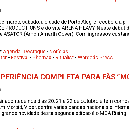
4
de março, sábado, a cidade de Porto Alegre receberá a 
ZE PRODUCTIONS e do site ARENA HEAVY. Neste debut do 
e ASATOR (Amon Amarth Cover). Com ingressos custand
y:
Agenda
·
Destaque
·
Notícias
tor
•
Festival
•
Phornax
•
Ritualist
•
Wargods Press
PERIÊNCIA COMPLETA PARA FÃS “MO
3
r acontece nos dias 20, 21 e 22 de outubro e tem comos a
I Am Morbid, Viper, dentre várias bandas nacionais e int
E a grande novidade desta segunda edição é o MOA Rising