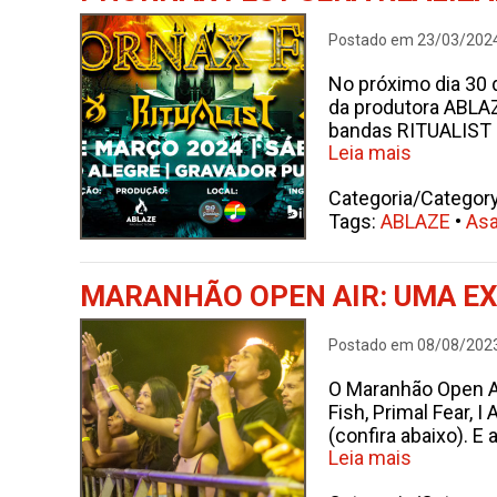
Postado em 23/03/202
No próximo dia 30 
da produtora ABLA
bandas RITUALIST 
Leia mais
Categoria/Categor
Tags:
ABLAZE
•
Asa
MARANHÃO OPEN AIR: UMA EX
Postado em 08/08/202
O Maranhão Open Ai
Fish, Primal Fear, 
(confira abaixo). 
Leia mais