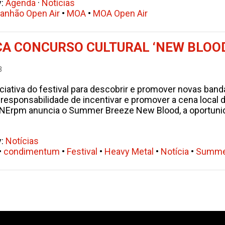
y:
Agenda
·
Notícias
anhão Open Air
•
MOA
•
MOA Open Air
A CONCURSO CULTURAL ‘NEW BLOO
3
ciativa do festival para descobrir e promover novas band
responsabilidade de incentivar e promover a cena local 
NErpm anuncia o Summer Breeze New Blood, a oportunida
y:
Notícias
•
condimentum
•
Festival
•
Heavy Metal
•
Notícia
•
Summe