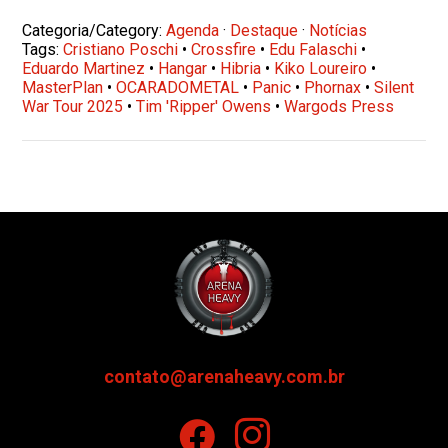
Categoria/Category:
Agenda
·
Destaque
·
Notícias
Tags:
Cristiano Poschi
•
Crossfire
•
Edu Falaschi
•
Eduardo Martinez
•
Hangar
•
Hibria
•
Kiko Loureiro
•
MasterPlan
•
OCARADOMETAL
•
Panic
•
Phornax
•
Silent
War Tour 2025
•
Tim 'Ripper' Owens
•
Wargods Press
contato@arenaheavy.com.br