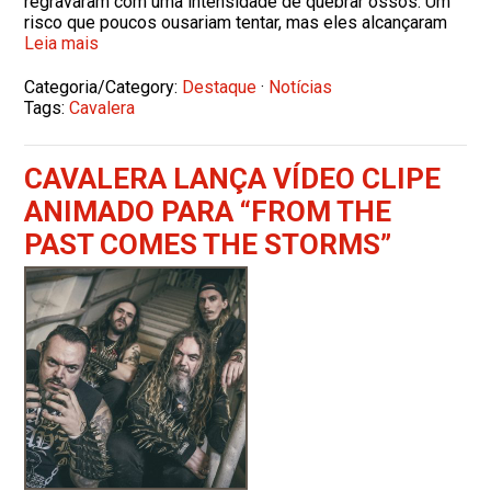
regravaram com uma intensidade de quebrar ossos. Um
risco que poucos ousariam tentar, mas eles alcançaram
Leia mais
Categoria/Category:
Destaque
·
Notícias
Tags:
Cavalera
CAVALERA LANÇA VÍDEO CLIPE
ANIMADO PARA “FROM THE
PAST COMES THE STORMS”