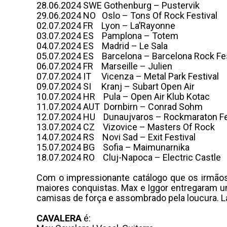
28.06.2024 SWE Gothenburg – Pustervik
29.06.2024 NO Oslo – Tons Of Rock Festival
02.07.2024 FR Lyon – La’Rayonne
03.07.2024 ES Pamplona – Totem
04.07.2024 ES Madrid – Le Sala
05.07.2024 ES Barcelona – Barcelona Rock Fe
06.07.2024 FR Marseille – Julien
07.07.2024 IT Vicenza – Metal Park Festival
09.07.2024 SI Kranj – Subart Open Air
10.07.2024 HR Pula – Open Air Klub Kotac
11.07.2024 AUT Dornbirn – Conrad Sohm
12.07.2024 HU Dunaujvaros – Rockmaraton Fe
13.07.2024 CZ Vizovice – Masters Of Rock
14.07.2024 RS Novi Sad – Exit Festival
15.07.2024 BG Sofia – Maimunarnika
18.07.2024 RO Cluj-Napoca – Electric Castle
Com o impressionante catálogo que os irmã
maiores conquistas. Max e Iggor entregaram um
camisas de força e assombrado pela loucura.
CAVALERA
é: