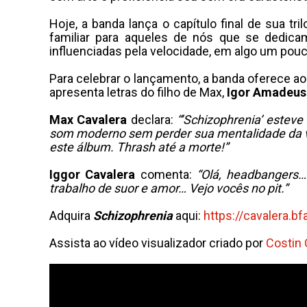
Hoje, a banda lança o capítulo final de sua tri
familiar para aqueles de nós que se dedic
influenciadas pela velocidade, em algo um pou
Para celebrar o lançamento, a banda oferece a
apresenta letras do filho de Max,
Igor Amadeu
Max
Cavalera
declara:
“’Schizophrenia’ estev
som moderno sem perder sua mentalidade da ve
este álbum. Thrash até a morte!”
Iggor
Cavalera
comenta:
“Olá, headbangers…
trabalho de suor e amor… Vejo vocês no pit.”
Adquira
Schizophrenia
aqui:
https://
cavalera
.bf
Assista ao vídeo visualizador criado por
Costin 