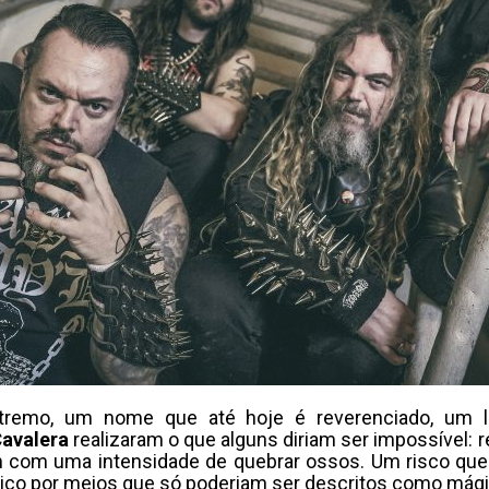
tremo, um nome que até hoje é reverenciado, um le
avalera
realizaram o que alguns diriam ser impossível: 
am com uma intensidade de quebrar ossos. Um risco que
ístico por meios que só poderiam ser descritos como má