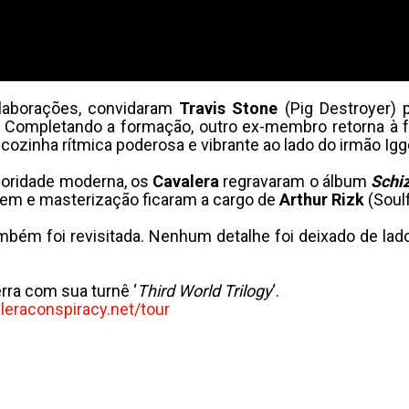
olaborações, convidaram
Travis Stone
(Pig Destroyer) 
 Completando a formação, outro ex-membro retorna à f
cozinha rítmica poderosa e vibrante ao lado do irmão Igg
oridade moderna, os
Cavalera
regravaram o álbum
Schi
gem e masterização ficaram a cargo de
Arthur Rizk
(Soulf
mbém foi revisitada. Nenhum detalhe foi deixado de lado
rra com sua turnê ‘
Third World Trilogy
‘.
leraconspiracy.net/tour