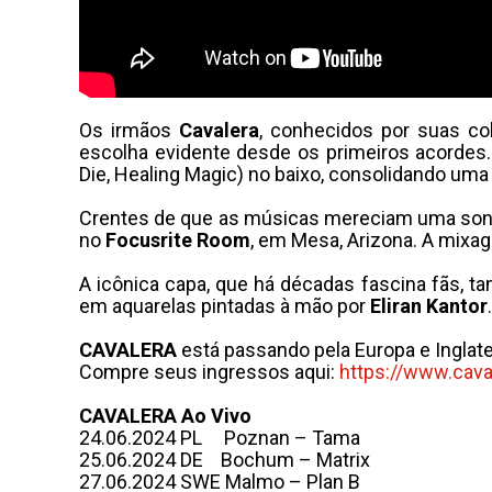
Os irmãos
Cavalera
, conhecidos por suas c
escolha evidente desde os primeiros acordes.
Die, Healing Magic) no baixo, consolidando uma 
Crentes de que as músicas mereciam uma son
no
Focusrite Room
, em Mesa, Arizona. A mixa
A icônica capa, que há décadas fascina fãs, ta
em aquarelas pintadas à mão por
Eliran Kantor
.
CAVALERA
está passando pela Europa e Inglate
Compre seus ingressos aqui:
https://www.
cava
CAVALERA
Ao Vivo
24.06.2024 PL Poznan – Tama
25.06.2024 DE Bochum – Matrix
27.06.2024 SWE Malmo – Plan B