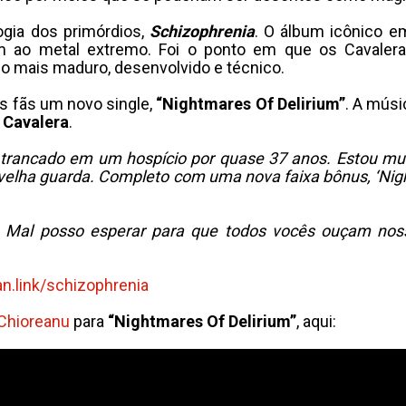
logia dos primórdios,
Schizophrenia
. O álbum icônico e
am ao metal extremo. Foi o ponto em que os Cavalera
co mais maduro, desenvolvido e técnico.
os fãs um novo single,
“Nightmares Of Delirium”
. A músi
s
Cavalera
.
e trancado em um hospício por quase 37 anos. Estou mui
lha guarda. Completo com uma nova faixa bônus, ‘Night
 Mal posso esperar para que todos vocês ouçam noss
an.link/
schizophrenia
Chioreanu
para
“Nightmares Of Delirium”
, aqui: