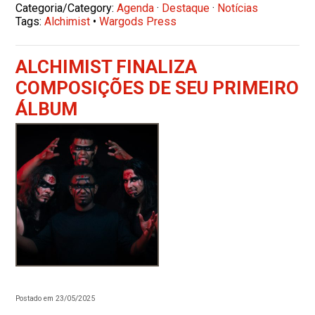
Categoria/Category:
Agenda
·
Destaque
·
Notícias
Tags:
Alchimist
•
Wargods Press
ALCHIMIST FINALIZA
COMPOSIÇÕES DE SEU PRIMEIRO
ÁLBUM
Postado em 23/05/2025