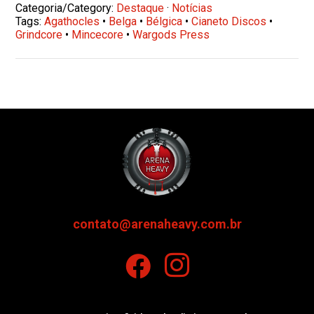
Categoria/Category:
Destaque
·
Notícias
Tags:
Agathocles
•
Belga
•
Bélgica
•
Cianeto Discos
•
Grindcore
•
Mincecore
•
Wargods Press
contato@arenaheavy.com.br