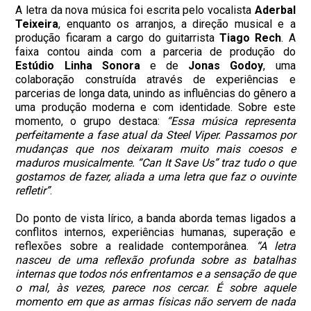
A letra da nova música foi escrita pelo vocalista
Aderbal
Teixeira
, enquanto os arranjos, a direção musical e a
produção ficaram a cargo do guitarrista
Tiago Rech
. A
faixa contou ainda com a parceria de produção do
Estúdio Linha Sonora
e de
Jonas Godoy
, uma
colaboração construída através de experiências e
parcerias de longa data, unindo as influências do gênero a
uma produção moderna e com identidade. Sobre este
momento, o grupo destaca:
“Essa música representa
perfeitamente a fase atual da Steel Viper. Passamos por
mudanças que nos deixaram muito mais coesos e
maduros musicalmente. “Can It Save Us” traz tudo o que
gostamos de fazer, aliada a uma letra que faz o ouvinte
refletir”
.
Do ponto de vista lírico, a banda aborda temas ligados a
conflitos internos, experiências humanas, superação e
reflexões sobre a realidade contemporânea.
“A letra
nasceu de uma reflexão profunda sobre as batalhas
internas que todos nós enfrentamos e a sensação de que
o mal, às vezes, parece nos cercar. É sobre aquele
momento em que as armas físicas não servem de nada