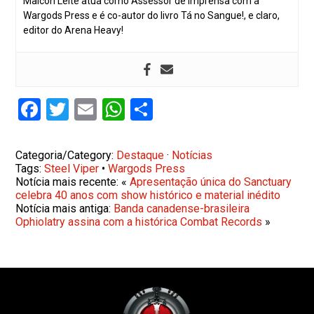
Maicon Leite atua como Assessor de Imprensa com a
Wargods Press e é co-autor do livro Tá no Sangue!, e claro,
editor do Arena Heavy!
Facebook
Twitter
Email
WhatsApp
Share
Categoria/Category:
Destaque
·
Notícias
Tags:
Steel Viper
•
Wargods Press
Notícia mais recente: «
Apresentação única do Sanctuary
celebra 40 anos com show histórico e material inédito
Notícia mais antiga:
Banda canadense-brasileira
Ophiolatry assina com a histórica Combat Records
»