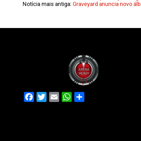
Notícia mais antiga:
Graveyard anuncia novo ál
Facebook
Twitter
Email
WhatsApp
Share