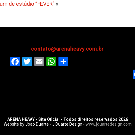
bum de estúdio “FEVER”
»
contato@arenaheavy.com.br
Facebook
Twitter
Email
WhatsApp
Share
ARENA HEAVY - Site Oficial - Todos direitos reservados 2026
Website by Joao Duarte - J.Duarte Design -
www.jduartedesign.com