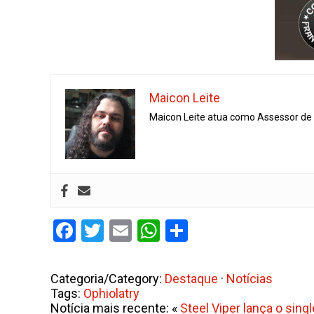
Maicon Leite
Maicon Leite atua como Assessor de I
Facebook
Twitter
Email
WhatsApp
Share
Categoria/Category:
Destaque
·
Notícias
Tags:
Ophiolatry
Notícia mais recente: «
Steel Viper lança o sing