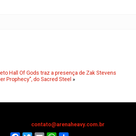
ojeto Hall Of Gods traz a presença de Zak Stevens
er Prophecy”, do Sacred Steel
»
contato@arenaheavy.com.br