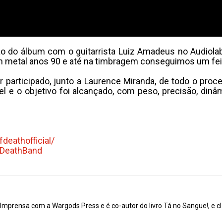
ução do álbum com o guitarrista Luiz Amadeus no Audiol
h metal anos 90 e até na timbragem conseguimos um fei
 participado, junto a Laurence Miranda, de todo o proc
ível e o objetivo foi alcançado, com peso, precisão, d
deathofficial/
fDeathBand
mprensa com a Wargods Press e é co-autor do livro Tá no Sangue!, e cl