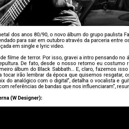
etal dos anos 80/90, o novo álbum do grupo paulista Fa
agendado para sair em outubro através da parceria entre
nçada em single e lyric video.
 de filme de terror. Por isso, gravei a intro pensando no 
epultura. De fato, desde o nosso retorno eu costumo re
meiro álbum do Black Sabbath… E, claro, fazemos isso
ra tocar irão lembrar da época que quisemos resgatar, 
do analógico com o digital”, detalha o vocalista e gui
m referências de bandas que nos influenciaram”, resume
Perna (W Designer):