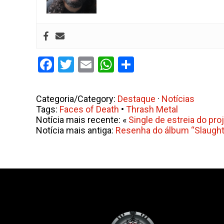
Facebook
Twitter
Email
WhatsApp
Share
Categoria/Category:
Destaque
·
Notícias
Tags:
Faces of Death
•
Thrash Metal
Notícia mais recente: «
Single de estreia do pr
Notícia mais antiga:
Resenha do álbum “Slaught