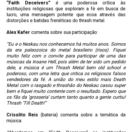
“Faith Deceivers”
é uma poderosa crítica às
instituições religiosas que exploram a fé em busca de
lucro, uma mensagem potente que ecoa através das
distorções e batidas frenéticas do thrash metal.
Alex Kafer
comenta sobre sua participação:
“Eu e o Neskau nos conhecemos há muitos anos. Somos
da era paleozoica do metal brasileiro (risos). Fiquei
muito feliz com o convite para participar de uma das
músicas da Insane Hell, pois além de ter sido um pedido
dele, a música é um Thrash Metal bem old school e
poderoso, com uma letra que critica os religiosos falsos
vendedores da fé. A união do meu estilo mais Death
Metal com o rasgado e thrashão do Neskau casou super
bem e fiquei muito contente com o resultado. Espero que
os fãs da ‘grosseria’ curtam tanto quanto a gente curtiu!
Thrash ‘Till Death!”
Crisolito Reis
(bateria) comenta sobre a temática da
música: