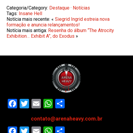
Categoria/Category:
Destaque
·
Notícias
Tags:
Insane Hell
Notícia mais recente: «
Siegrid Ingrid estreia nova
formação e anuncia relançamentos!
Notícia mais antiga:
Resenha do álbum “The Atrocity
Exhibition… Exhibit A”, do Exodus
»
Facebook
Twitter
Email
WhatsApp
Share
contato@arenaheavy.com.br
Facebook
Twitter
Email
WhatsApp
Share