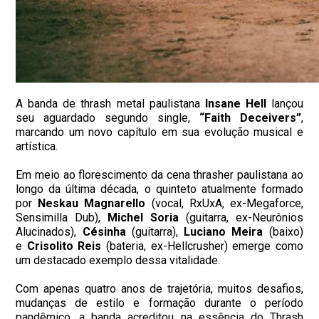
A banda de thrash metal paulistana
Insane Hell
lançou
seu aguardado segundo single,
“Faith Deceivers”
,
marcando um novo capítulo em sua evolução musical e
artística.
Em meio ao florescimento da cena thrasher paulistana ao
longo da última década, o quinteto atualmente formado
por
Neskau Magnarello
(vocal, RxUxA, ex-Megaforce,
Sensimilla Dub),
Michel Soria
(guitarra, ex-Neurônios
Alucinados),
Césinha
(guitarra),
Luciano Meira
(baixo)
e
Crisolito Reis
(bateria, ex-Hellcrusher) emerge como
um destacado exemplo dessa vitalidade.
Com apenas quatro anos de trajetória, muitos desafios,
mudanças de estilo e formação durante o período
pandêmico, a banda acreditou na essência do Thrash