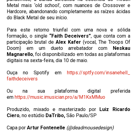
Metal mais ‘old school’, com nuances de Crossover e
Hardcore, abandonando completamente as raízes ácidas
do Black Metal de seu início.
Para este retorno triunfal com uma nova e sólida
formação, o single
“Faith Deceivers”
, que conta com a
participação brutal de
Alex Kafer
(vocal, The Troops Of
Doom) em um dueto arrebatador com
Neskau
Magnarello
, foi disponibilizado em todas as plataformas
digitais na sexta-feira, dia 10 de maio.
Ouça no Spotify em
https://sptfy.com/insanehell_
faithdeceivers
Ou na sua plataforma digital preferida
em
https://music.imusician.pro/a/
M1KxMMuo
Produzido, mixado e masterizado por
Luiz Ricardo
Ciero
, no estúdio
DaTribo,
São Paulo/SP
Capa por
Artur Fontenelle
(@deadmousedesign)