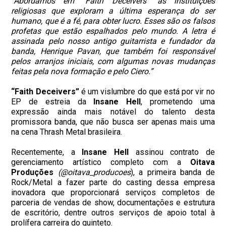
“Abordamos em “Faith Deceivers” as instituições
religiosas que exploram a última esperança do ser
humano, que é a fé, para obter lucro. Esses são os falsos
profetas que estão espalhados pelo mundo. A letra é
assinada pelo nosso antigo guitarrista e fundador da
banda, Henrique Pavan, que também foi responsável
pelos arranjos iniciais, com algumas novas mudanças
feitas pela nova formação e pelo Ciero.”
“Faith Deceivers”
é um vislumbre do que está por vir no
EP de estreia da
Insane Hell
, prometendo uma
expressão ainda mais notável do talento desta
promissora banda, que não busca ser apenas mais uma
na cena Thrash Metal brasileira.
Recentemente, a
Insane Hell
assinou contrato de
gerenciamento artístico completo com a
Oitava
Produções
(@oitava_producoes
), a primeira banda de
Rock/Metal a fazer parte do casting dessa empresa
inovadora que proporcionará serviços completos de
parceria de vendas de show, documentações e estrutura
de escritório, dentre outros serviços de apoio total à
prolífera carreira do quinteto.