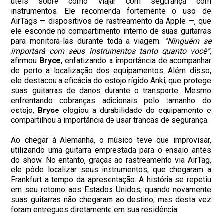
úteis sobre como viajar com segurança com
instrumentos. Ele recomenda fortemente o uso de
AirTags — dispositivos de rastreamento da Apple —, que
ele esconde no compartimento interno de suas guitarras
para monitorá-las durante toda a viagem.
“Ninguém se
importará com seus instrumentos tanto quanto você”
,
afirmou
Bryce
, enfatizando a importância de acompanhar
de perto a localização dos equipamentos. Além disso,
ele destacou a eficácia do estojo rígido Anki, que protege
suas guitarras de danos durante o transporte. Mesmo
enfrentando cobranças adicionais pelo tamanho do
estojo,
Bryce
elogiou a durabilidade do equipamento e
compartilhou a importância de usar trancas de segurança.
Ao chegar à Alemanha, o músico teve que improvisar,
utilizando uma guitarra emprestada para o ensaio antes
do show. No entanto, graças ao rastreamento via AirTag,
ele pôde localizar seus instrumentos, que chegaram a
Frankfurt a tempo da apresentação. A história se repetiu
em seu retorno aos Estados Unidos, quando novamente
suas guitarras não chegaram ao destino, mas desta vez
foram entregues diretamente em sua residência.