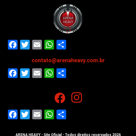
Facebook
Twitter
Email
WhatsApp
Share
contato@arenaheavy.com.br
Facebook
Twitter
Email
WhatsApp
Share
Facebook
Twitter
Email
WhatsApp
Share
ARENA HEAVY - Site Oficial - Todos direitos reservados 2026