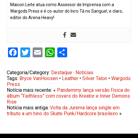
Maicon Leite atua como Assessor de Imprensa com a
Wargods Press e é co-autor do livro Tá no Sangue!, e claro,
editor do Arena Heavy!
Facebook
Twitter
Email
WhatsApp
Share
Categoria/Category:
Destaque
·
Notícias
Tags:
Bryce VanHoosen
•
Leather
•
Silver Talon
•
Wargods
Press
Notícia mais recente: «
Pandemmy lança versão física do
álbum “Faithless” com covers do Kreator e Inner Demons
Rise
Notícia mais antiga:
Volta da Jurema lança single em
tributo a um hino do Skate Punk/Hardcore brasileiro
»