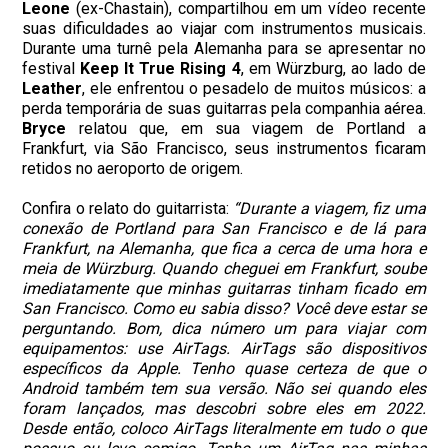
Leone
(ex-Chastain), compartilhou em um vídeo recente
suas dificuldades ao viajar com instrumentos musicais.
Durante uma turnê pela Alemanha para se apresentar no
festival
Keep It True Rising 4
, em Würzburg, ao lado de
Leather
, ele enfrentou o pesadelo de muitos músicos: a
perda temporária de suas guitarras pela companhia aérea.
Bryce
relatou que, em sua viagem de Portland a
Frankfurt, via São Francisco, seus instrumentos ficaram
retidos no aeroporto de origem.
Confira o relato do guitarrista:
“Durante a viagem, fiz uma
conexão de Portland para San Francisco e de lá para
Frankfurt, na Alemanha, que fica a cerca de uma hora e
meia de Würzburg. Quando cheguei em Frankfurt, soube
imediatamente que minhas guitarras tinham ficado em
San Francisco. Como eu sabia disso? Você deve estar se
perguntando. Bom, dica número um para viajar com
equipamentos: use AirTags. AirTags são dispositivos
específicos da Apple. Tenho quase certeza de que o
Android também tem sua versão. Não sei quando eles
foram lançados, mas descobri sobre eles em 2022.
Desde então, coloco AirTags literalmente em tudo o que