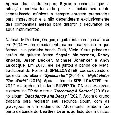
Apesar dos contratempos,
Bryce
reconheceu que a
situação poderia ter sido pior e concluiu seu relato
aconselhando músicos a sempre estarem preparados
para imprevistos e a não dependerem exclusivamente
das companhias aéreas para garantir a segurança de
seus instrumentos.
Natural de Portland, Oregon, o guitarrista começou a tocar
em 2004 — aproximadamente na mesma época em que
formou sua primeira banda Punk,
Vicio
. Seus primeiros
heróis da guitarra foram
Yngwie Malmsteen
,
Randy
Rhoads
,
Jason Becker
,
Michael Schenker
e
Andy
LaRocque
. Em 2013, ele se juntou à banda de Metal
tradicional de Portland,
SPELLCASTER
, coescrevendo e
tocando nos álbuns
“Spellcaster”
(2014) e
“Night Hides
The World”
(2016). Após o fim do
SPELLCASTER
em
2017, ele ajudou a fundar a
SILVER TALON
e coescreveu
e gravou no EP de estreia
“Becoming A Demon”
(2018) e
no álbum
“Decadence and Decay”
(2021). Agora o grupo
trabalha para registrar seu segunda álbum, com as
gravações já em andamento. Atualmente também faz
parte da banda de
Leather Leone
, ao lado dos músicos