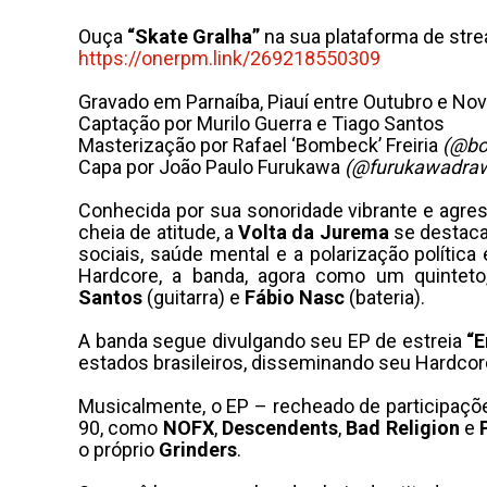
Ouça
“Skate Gralha”
na sua plataforma de stre
https://onerpm.link/
269218550309
Gravado em Parnaíba, Piauí entre Outubro e No
Captação por Murilo Guerra e Tiago Santos
Masterização por Rafael ‘Bombeck’ Freiria
(@bo
Capa por João Paulo Furukawa
(@furukawadraw
Conhecida por sua sonoridade vibrante e agres
cheia de atitude, a
Volta da Jurema
se destaca
sociais, saúde mental e a polarização polít
Hardcore, a banda, agora como um quintet
Santos
(guitarra) e
Fábio Nasc
(bateria).
A banda segue divulgando seu EP de estreia
“
estados brasileiros, disseminando seu Hardcor
Musicalmente, o EP – recheado de participaçõ
90, como
NOFX
,
Descendents
,
Bad Religion
e
o próprio
Grinders
.