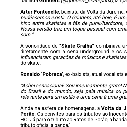
paulista
Grinders
(@grinders_skatepunx)
, lanç
Artur Fontenelle
, baixista da Volta da Jurema
pudéssemos existir. O Grinders, até hoje, é u
hino entre skatistas e fãs de punk/hardcore
Nossa versão traz um toque pessoal com uma 
som.”
A sonoridade de
“Skate Gralha”
combinava a v
diretamente com a cena underground e os s
influenciaram gerações de músicos e skatistas
do skate.
Ronaldo ‘Pobreza’
, ex-baixista, atual vocalist
“Achei sensacional! Sou imensamente grato! 
do Brasil e do mundo, seja pela música ou p
relevante para um estilo e uma cena é uma gr
Ainda na esfera de homenagens, a
Volta da 
Porão
. Os convites para os tributos ao Inoce
HC. Já para o tributo ao Ratos de Porão, a band
tributo oficial à banda.”