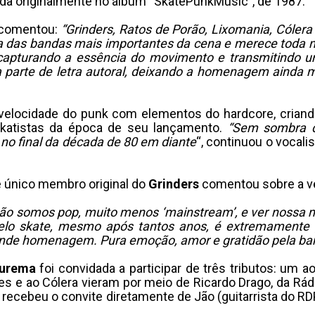
ada originalmente no álbum “SkatePunkMusic”, de 1987.
, comentou:
“Grinders, Ratos de Porão, Lixomania, Cóler
ma das bandas mais importantes da cena e merece toda n
, capturando a essência do movimento e transmitindo 
parte de letra autoral, deixando a homenagem ainda m
elocidade do punk com elementos do hardcore, criand
katistas da época de seu lançamento.
“Sem sombra d
 no final da década de 80 em diante
“, continuou o vocali
a e único membro original do
Grinders
comentou sobre a ve
Não somos pop, muito menos ‘mainstream’, e ver nossa 
elo skate, mesmo após tantos anos, é extremamente gra
ande homenagem. Pura emoção, amor e gratidão pela ba
Jurema
foi convidada a participar de três tributos: um a
ntes e ao Cólera vieram por meio de Ricardo Drago, da R
a recebeu o convite diretamente de Jão (guitarrista do RD