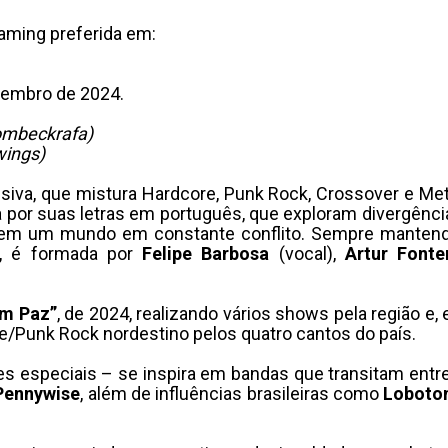
aming preferida em:
vembro de 2024.
mbeckrafa)
ings)
siva, que mistura Hardcore, Punk Rock, Crossover e Me
 por suas letras em português, que exploram divergênci
ica em um mundo em constante conflito. Sempre mante
o, é formada por
Felipe Barbosa
(vocal),
Artur Fonte
Em Paz”
, de 2024, realizando vários shows pela região e
e/Punk Rock nordestino pelos quatro cantos do país.
es especiais – se inspira em bandas que transitam entr
Pennywise
, além de influências brasileiras como
Loboto