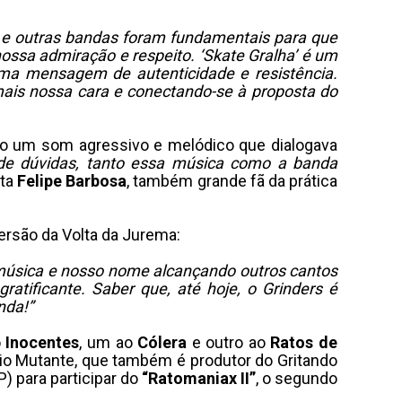
a e outras bandas foram fundamentais para que
ossa admiração e respeito. ‘Skate Gralha’ é um
uma mensagem de autenticidade e resistência.
ais nossa cara e conectando-se à proposta do
o um som agressivo e melódico que dialogava
e dúvidas, tanto essa música como a banda
sta
Felipe Barbosa
, também grande fã da prática
rsão da Volta da Jurema:
música e nosso nome alcançando outros cantos
tificante. Saber que, até hoje, o Grinders é
nda!”
o
Inocentes
, um ao
Cólera
e outro ao
Ratos de
ádio Mutante, que também é produtor do Gritando
P) para participar do
“Ratomaniax II”
, o segundo