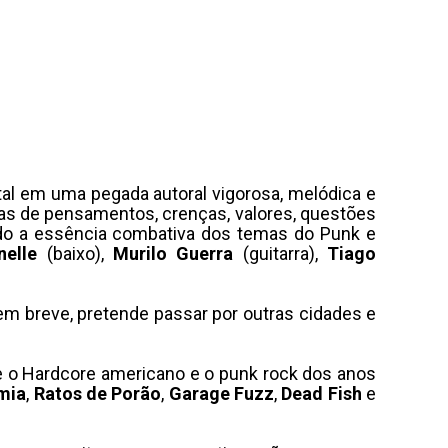
tal em uma pegada autoral vigorosa, melódica e
as de pensamentos, crenças, valores, questões
ndo a essência combativa dos temas do Punk e
nelle
(baixo),
Murilo Guerra
(guitarra),
Tiago
, em breve, pretende passar por outras cidades e
e o Hardcore americano e o punk rock dos anos
mia
,
Ratos de Porão
,
Garage Fuzz
,
Dead Fish
e