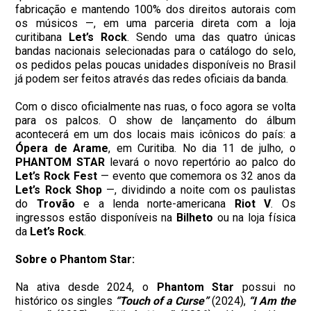
fabricação e mantendo 100% dos direitos autorais com
os músicos —, em uma parceria direta com a loja
curitibana
Let’s Rock
. Sendo uma das quatro únicas
bandas nacionais selecionadas para o catálogo do selo,
os pedidos pelas poucas unidades disponíveis no Brasil
já podem ser feitos através das redes oficiais da banda.
Com o disco oficialmente nas ruas, o foco agora se volta
para os palcos. O show de lançamento do álbum
acontecerá em um dos locais mais icônicos do país: a
Ópera de Arame
, em Curitiba. No dia 11 de julho, o
PHANTOM
STAR
levará o novo repertório ao palco do
Let’s Rock Fest
— evento que comemora os 32 anos da
Let’s Rock Shop
—, dividindo a noite com os paulistas
do
Trovão
e a lenda norte-americana
Riot V
. Os
ingressos estão disponíveis na
Bilheto
ou na loja física
da
Let’s Rock
.
Sobre o Phantom Star:
Na ativa desde 2024, o
Phantom Star
possui no
histórico os singles
“Touch of a Curse”
(2024),
“I Am the