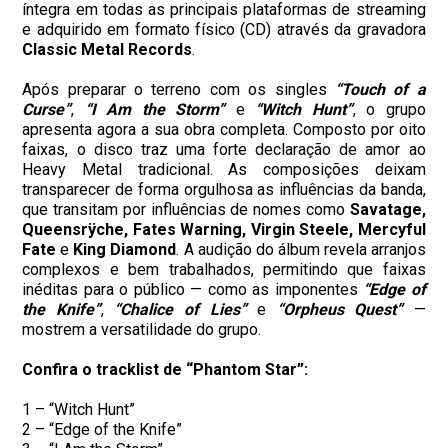
íntegra em todas as principais plataformas de streaming
e adquirido em formato físico (CD) através da gravadora
Classic Metal Records
.
Após preparar o terreno com os singles
“Touch of a
Curse”
,
“I Am the Storm”
e
“Witch Hunt”
, o grupo
apresenta agora a sua obra completa. Composto por oito
faixas, o disco traz uma forte declaração de amor ao
Heavy Metal tradicional. As composições deixam
transparecer de forma orgulhosa as influências da banda,
que transitam por influências de nomes como
Savatage,
Queensrÿche, Fates Warning, Virgin Steele, Mercyful
Fate
e
King
Diamond
. A audição do álbum revela arranjos
complexos e bem trabalhados, permitindo que faixas
inéditas para o público — como as imponentes
“Edge of
the Knife”
,
“Chalice of Lies”
e
“Orpheus Quest”
—
mostrem a versatilidade do grupo.
Confira o tracklist de “Phantom Star”:
1 – “Witch Hunt”
2 – “Edge of the Knife”