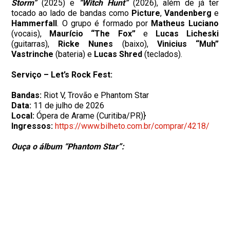
Storm”
(2025) e
“Witch Hunt”
(2026), além de já ter
tocado ao lado de bandas como
Picture
,
Vandenberg
e
Hammerfall
. O grupo é formado por
Matheus Luciano
(vocais),
Maurício “The Fox”
e
Lucas Licheski
(guitarras),
Ricke Nunes
(baixo),
Vinicius “Muh”
Vastrinche
(bateria) e
Lucas Shred
(teclados).
Serviço – Let’s Rock Fest:
Bandas:
Riot V, Trovão e Phantom Star
Data:
11 de julho de 2026
Local:
Ópera de Arame (Curitiba/PR)}
Ingressos:
https://www.bilheto.com.br/comprar/4218/
Ouça o álbum “Phantom Star”: