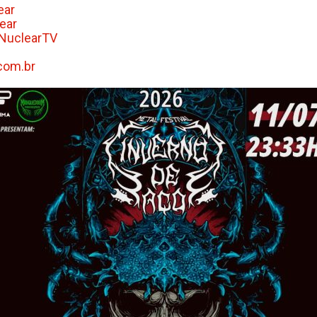
ear
ear
NuclearTV
com.br