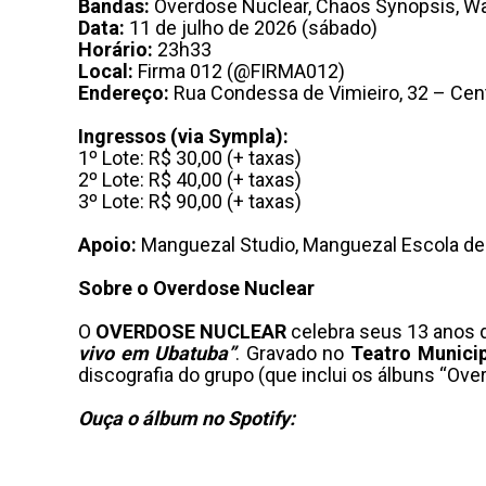
Bandas:
Overdose Nuclear, Chaos Synopsis, War
Data:
11 de julho de 2026 (sábado)
Horário:
23h33
Local:
Firma 012 (@FIRMA012)
Endereço:
Rua Condessa de Vimieiro, 32 – Cen
Ingressos (via Sympla):
1º Lote: R$ 30,00 (+ taxas)
2º Lote: R$ 40,00 (+ taxas)
3º Lote: R$ 90,00 (+ taxas)
Apoio:
Manguezal Studio, Manguezal Escola de 
Sobre o Overdose Nuclear
O
OVERDOSE NUCLEAR
celebra seus 13 anos 
vivo em Ubatuba”
. Gravado no
Teatro Munici
discografia do grupo (que inclui os álbuns “O
Ouça o álbum no Spotify: