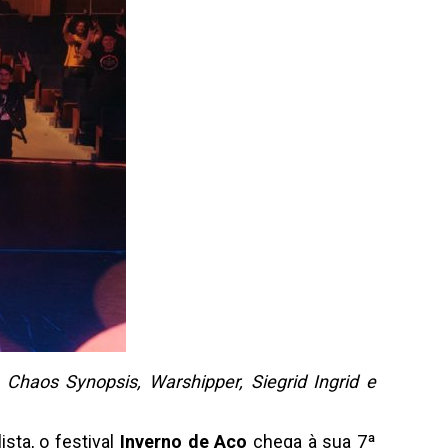
aos Synopsis, Warshipper, Siegrid Ingrid e
sta, o festival
Inverno de Aço
chega à sua 7ª