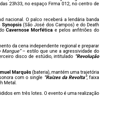
r das 23h33, no espaço Firma 012, no centro de
d nacional. O palco receberá a lendária banda
 Synopsis
(São José dos Campos) e do Death
 do
Cavernose
Morfética
e pelos anfitriões do
imento da cena independente regional e preparar
o Mangue”
– estilo que une a agressividade do
rceiro disco de estúdio, intitulado
“Revolução
muel
Marquês
(bateria), mantém uma trajetória
 sonora com o single
“Raízes da Revolta”
, faixa
sh Metal.
ivididos em três lotes. O evento é uma realização