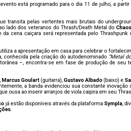
vento está programado para o dia 11 de julho, a parti
ue transita pelas vertentes mais brutais do undergroun
 ao lado dos veteranos do Thrash/Death Metal do
Chaos
de da cena caiçara será representada pelo Thrashpunk
tiliza a apresentação em casa para celebrar o fortalec
a, conhecida pela criação do autodenominado
“Metal d
litorânea –, encontra-se em fase de produção de seu te
,
Marcus
Goulart
(guitarra),
Gustavo
Albado
(baixo) e
Sa
entemente, a banda evidenciou sua constante inovação
 que ousa ao inserir arranjos de viola caipira em seu Thra
ço
já estão disponíveis através da plataforma
Sympla
, d
ções
.