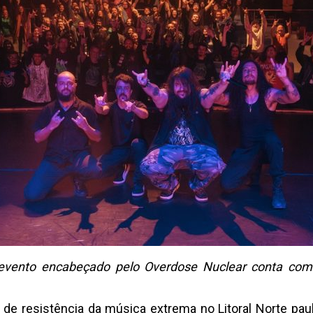
nto encabeçado pelo Overdose Nuclear conta com Ch
 resistência da música extrema no Litoral Norte pauli