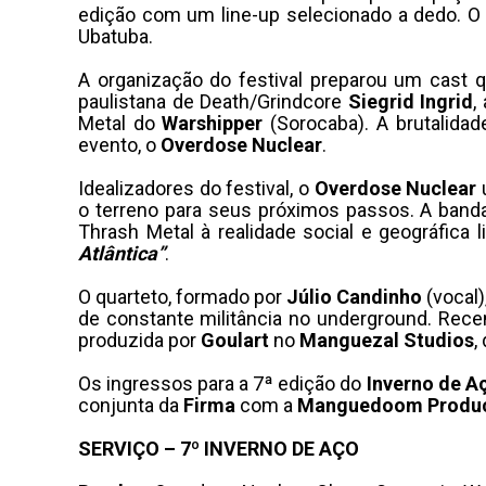
edição com um line-up selecionado a dedo. O e
Ubatuba.
A organização do festival preparou um cast q
paulistana de Death/Grindcore
Siegrid Ingrid
,
Metal do
Warshipper
(Sorocaba). A brutalida
evento, o
Overdose Nuclear
.
Idealizadores do festival, o
Overdose Nuclear
u
o terreno para seus próximos passos. A band
Thrash Metal à realidade social e geográfica 
Atlântica”
.
O quarteto, formado por
Júlio Candinho
(vocal)
de constante militância no underground. Rec
produzida por
Goulart
no
Manguezal
Studios
,
Os ingressos para a 7ª edição do
Inverno de A
conjunta da
Firma
com a
Manguedoom Produ
SERVIÇO – 7º INVERNO DE AÇO