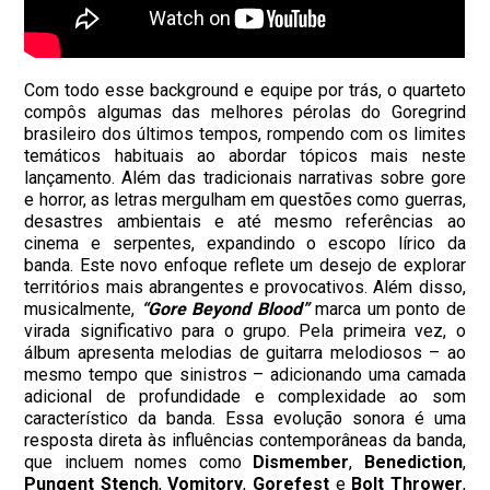
Com todo esse background e equipe por trás, o quarteto
compôs algumas das melhores pérolas do Goregrind
brasileiro dos últimos tempos, rompendo com os limites
temáticos habituais ao abordar tópicos mais neste
lançamento. Além das tradicionais narrativas sobre gore
e horror, as letras mergulham em questões como guerras,
desastres ambientais e até mesmo referências ao
cinema e serpentes, expandindo o escopo lírico da
banda. Este novo enfoque reflete um desejo de explorar
territórios mais abrangentes e provocativos. Além disso,
musicalmente,
“Gore Beyond Blood”
marca um ponto de
virada significativo para o grupo. Pela primeira vez, o
álbum apresenta melodias de guitarra melodiosos – ao
mesmo tempo que sinistros – adicionando uma camada
adicional de profundidade e complexidade ao som
característico da banda. Essa evolução sonora é uma
resposta direta às influências contemporâneas da banda,
que incluem nomes como
Dismember
,
Benediction
,
Pungent Stench
,
Vomitory
,
Gorefest
e
Bolt Thrower
,