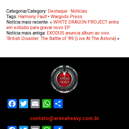
Categoria/Category:
Destaque
·
Notícias
Tags:
Harmony Fault
•
Wargods Press
Notícia mais recente: «
WHITE DRAGON PROJECT entra
em estúdio para gravar novo EP
Notícia mais antiga:
EXODUS anuncia álbum ao vivo
‘British Disaster: The Battle of ’89 (Live At The Astoria)
»
Facebook
Twitter
Email
WhatsApp
Share
contato@arenaheavy.com.br