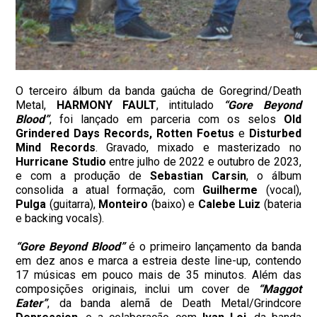
O terceiro álbum da banda gaúcha de Goregrind/Death
Metal,
HARMONY FAULT
, intitulado
“Gore Beyond
Blood”
, foi lançado em parceria com os selos
Old
Grindered Days Records, Rotten Foetus
e
Disturbed
Mind Records
. Gravado, mixado e masterizado no
Hurricane Studio
entre julho de 2022 e outubro de 2023,
e com a produção de
Sebastian Carsin
, o álbum
consolida a atual formação, com
Guilherme
(vocal),
Pulga
(guitarra),
Monteiro
(baixo) e
Calebe
Luiz
(bateria
e backing vocals).
“Gore Beyond Blood”
é o primeiro lançamento da banda
em dez anos e marca a estreia deste line-up, contendo
17 músicas em pouco mais de 35 minutos. Além das
composições originais, inclui um cover de
“Maggot
Eater”
, da banda alemã de Death Metal/Grindcore