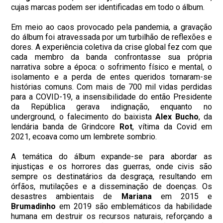
cujas marcas podem ser identificadas em todo o álbum.
Em meio ao caos provocado pela pandemia, a gravação
do álbum foi atravessada por um turbilhão de reflexões e
dores. A experiência coletiva da crise global fez com que
cada membro da banda confrontasse sua própria
narrativa sobre a época: o sofrimento físico e mental, o
isolamento e a perda de entes queridos tornaram-se
histórias comuns. Com mais de 700 mil vidas perdidas
para a COVID-19, a insensibilidade do então Presidente
da República gerava indignação, enquanto no
underground, o falecimento do baixista
Alex Bucho
, da
lendária banda de Grindcore
Rot
, vítima da Covid em
2021, ecoava como um lembrete sombrio.
A temática do álbum expande-se para abordar as
injustiças e os horrores das guerras, onde civis são
sempre os destinatários da desgraça, resultando em
órfãos, mutilações e a disseminação de doenças. Os
desastres ambientais de
Mariana
em 2015 e
Brumadinho
em 2019 são emblemáticos da habilidade
humana em destruir os recursos naturais, reforçando a