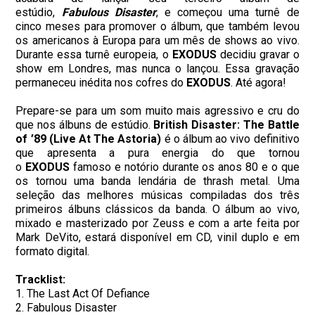
estúdio,
Fabulous Disaster
, e começou uma turnê de
cinco meses para promover o álbum, que também levou
os americanos à Europa para um mês de shows ao vivo.
Durante essa turnê europeia, o
EXODUS
decidiu gravar o
show em Londres, mas nunca o lançou. Essa gravação
permaneceu inédita nos cofres do
EXODUS
. Até agora!
Prepare-se para um som muito mais agressivo e cru do
que nos álbuns de estúdio.
British Disaster: The Battle
of ’89 (Live At The Astoria)
é o álbum ao vivo definitivo
que apresenta a pura energia do que tornou
o
EXODUS
famoso e notório durante os anos 80 e o que
os tornou uma banda lendária de thrash metal. Uma
seleção das melhores músicas compiladas dos três
primeiros álbuns clássicos da banda. O álbum ao vivo,
mixado e masterizado por Zeuss e com a arte feita por
Mark DeVito, estará disponível em CD, vinil duplo e em
formato digital.
Tracklist:
1. The Last Act Of Defiance
2. Fabulous Disaster