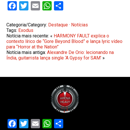
Facebook
Twitter
Email
WhatsApp
Share
Categoria/Category:
Destaque
·
Notícias
Tags:
Exodus
Notícia mais recente: «
HARMONY FAULT explica o
contexto lírico de “Gore Beyond Blood” e lança lyric vídeo
para “Horror at the Nation”
Notícia mais antiga:
Alexandre De Orio: lecionando na
Índia, guitarrista lança single ‘A Gypsy for SAM’
»
Facebook
Twitter
Email
WhatsApp
Share