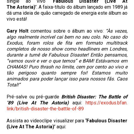
single ao vivo
‘Fabulous Disaster (Live At
The Astoria)’
. A faixa-título do álbum lançado em 1989 já
dá uma ideia de quão carregado de energia este álbum ao
vivo está!
Gary Holt
comentou sobre o álbum ao vivo:
“Às vezes,
algo realmente incrível cai bem no seu colo. No caso do
Exodus, foram rolos de fita em formato multitrack
completos de nosso show como headliners em Londres,
durante a turnê de Fabulous Disaster! Então pensamos,
“vamos ouvir e ver o que temos” e BAM! Estávamos em
CHAMAS! Puro thrash no limite, cem por cento ao vivo e
tão perigoso quanto sempre foi! Estamos muito
animados para poder lançar isso para nossos fãs. Caos
Total!”
Pré-salve ou pré-guarde
Britis
h Disaster: The Battle of
’89 (Live At The Astoria)
aqui:
https://exodus.bfan.
link/british-disaster-the-
battle-of-89
Assista ao videoclipe visualizer para
‘Fabulous Disaster
(Live At The Astoria)’
aqui: