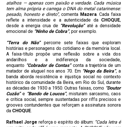
atalhos — apenas com paixão e verdade. Cada música
tem alma própria e carrega o DNA do metal catarinense:
pesado, honesto e direto”
, comenta
Mazera
. Cada faixa
reflete a intensidade e a autenticidade da
CHOQUE
,
desde a energia crua de
“Revolução”
até a densidade
emocional de
“Ninho de Cobra”
, por exemplo.
“Terra do Não”
percorre sete faixas que exploram
histórias e personagens do cotidiano e da memória local.
A faixa-título propõe uma reflexão sobre a vida dos
andarilhos e a indiferença da sociedade,
enquanto
“Cobrador de Contas”
conta a trajetória de um
matador de aluguel nos anos 70. Em
“Nego da Beira”
, a
banda aborda resistência e injustiça social no contexto
histórico da comunidade da Beira, em Rio do Sul, durante
as décadas de 1930 a 1950. Outras faixas, como
“Doutor
Cuzão”
e
“Bando de Loucos”
, misturam sarcasmo, caos
e crítica social, sempre sustentadas por riffs precisos e
grooves contundentes que reforçam a assinatura sonora
da
CHOQUE
.
Rafhael Jorge
reforça o espírito do álbum:
“Cada letra é