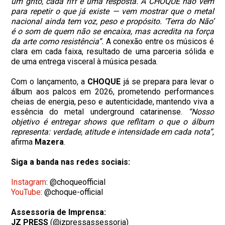
um grito, cada riff é uma resposta. A CHOQUE não vem
para repetir o que já existe — vem mostrar que o metal
nacional ainda tem voz, peso e propósito. ‘Terra do Não’
é o som de quem não se encaixa, mas acredita na força
da arte como resistência”.
A conexão entre os músicos é
clara em cada faixa, resultado de uma parceria sólida e
de uma entrega visceral à música pesada.
Com o lançamento, a
CHOQUE
já se prepara para levar o
álbum aos palcos em 2026, prometendo performances
cheias de energia, peso e autenticidade, mantendo viva a
essência do metal underground catarinense.
“Nosso
objetivo é entregar shows que reflitam o que o álbum
representa: verdade, atitude e intensidade em cada nota”
,
afirma
Mazera
.
Siga a banda nas redes sociais:
Instagram
: @choqueofficial
YouTube
: @choque-official​
Assessoria de Imprensa:
J
Z PRESS
(@jzpressassessoria)