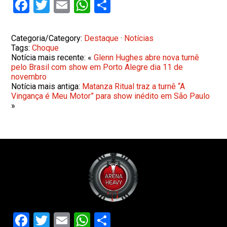
Facebook
Twitter
Email
WhatsApp
Share
Categoria/Category:
Destaque
·
Notícias
Tags:
Choque
Notícia mais recente: «
Glenn Hughes abre nova turnê
pelo Brasil com show em Porto Alegre dia 11 de
novembro
Notícia mais antiga:
Matanza Ritual traz a turnê “A
Vingança é Meu Motor” para show inédito em São Paulo
»
Facebook
Twitter
Email
WhatsApp
Share