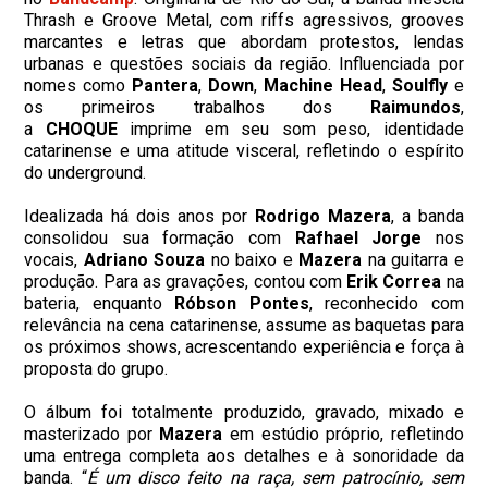
Thrash e Groove Metal, com riffs agressivos, grooves
marcantes e letras que abordam protestos, lendas
urbanas e questões sociais da região. Influenciada por
nomes como
Pantera
,
Down
,
Machine Head
,
Soulfly
e
os primeiros trabalhos dos
Raimundos
,
a
CHOQUE
imprime em seu som peso, identidade
catarinense e uma atitude visceral, refletindo o espírito
do underground.
​Idealizada há dois anos por
Rodrigo Mazera
, a banda
consolidou sua formação com
Rafhael Jorge
nos
vocais,
Adriano Souza
no baixo e
Mazera
na guitarra e
produção. Para as gravações, contou com
Erik Correa
na
bateria, enquanto
Róbson Pontes
, reconhecido com
relevância na cena catarinense, assume as baquetas para
os próximos shows, acrescentando experiência e força à
proposta do grupo.​
O álbum foi totalmente produzido, gravado, mixado e
masterizado por
Mazera
em estúdio próprio, refletindo
uma entrega completa aos detalhes e à sonoridade da
banda. “
É um disco feito na raça, sem patrocínio, sem