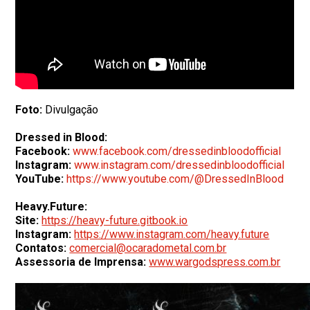
Foto:
Divulgação
Dressed in Blood:
Facebook:
www.facebook.com/dressedinbloodofficial
Instagram:
www.instagram.com/dressedinbloodofficial
YouTube:
https://www.youtube.com/@DressedInBlood
Heavy.Future:
Site:
https://heavy-future.gitbook.io
Instagram:
https://www.instagram.com/heavy.future
Contatos:
comercial@ocaradometal.com.br
Assessoria de Imprensa:
www.wargodspress.com.br