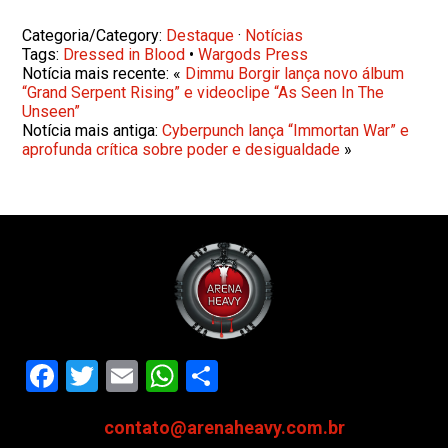
Categoria/Category:
Destaque
·
Notícias
Tags:
Dressed in Blood
•
Wargods Press
Notícia mais recente: «
Dimmu Borgir lança novo álbum
“Grand Serpent Rising” e videoclipe “As Seen In The
Unseen”
Notícia mais antiga:
Cyberpunch lança “Immortan War” e
aprofunda crítica sobre poder e desigualdade
»
Facebook
Twitter
Email
WhatsApp
Share
contato@arenaheavy.com.br