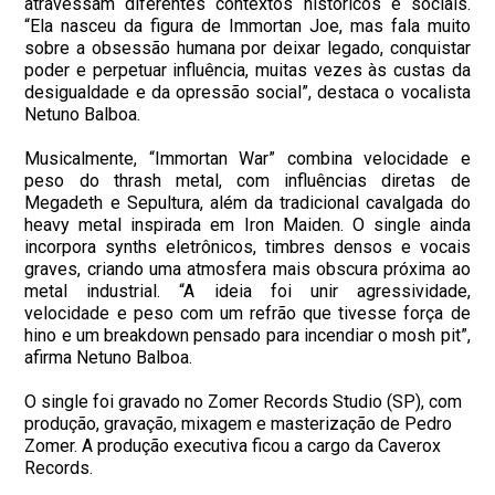
atravessam diferentes contextos históricos e sociais.
“Ela nasceu da figura de Immortan Joe, mas fala muito
sobre a obsessão humana por deixar legado, conquistar
poder e perpetuar influência, muitas vezes às custas da
desigualdade e da opressão social”, destaca o vocalista
Netuno Balboa.
Musicalmente, “Immortan War” combina velocidade e
peso do thrash metal, com influências diretas de
Megadeth e Sepultura, além da tradicional cavalgada do
heavy metal inspirada em Iron Maiden. O single ainda
incorpora synths eletrônicos, timbres densos e vocais
graves, criando uma atmosfera mais obscura próxima ao
metal industrial. “A ideia foi unir agressividade,
velocidade e peso com um refrão que tivesse força de
hino e um breakdown pensado para incendiar o mosh pit”,
afirma Netuno Balboa.
O single foi gravado no Zomer Records Studio (SP), com
produção, gravação, mixagem e masterização de Pedro
Zomer. A produção executiva ficou a cargo da Caverox
Records.