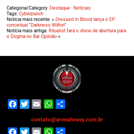
Categoria/Category:
Destaque
·
Notícias
Tags:
Cyberpunch
Notícia mais recente: «
Dressed In Blood lança o EP
conceitual “Darkness Within”
Notícia mais antiga:
Ritualist fará o show de abertura para
o Dogma no Bar Opinião
»
Facebook
Twitter
Email
WhatsApp
Share
contato@arenaheavy.com.br
Facebook
Twitter
Email
WhatsApp
Share