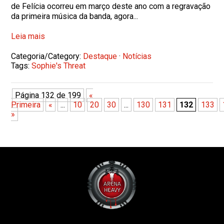
de Felícia ocorreu em março deste ano com a regravação
da primeira música da banda, agora...
Leia mais
Categoria/Category:
Destaque
·
Notícias
Tags:
Sophie's Threat
Página 132 de 199
«
Primeira
«
...
10
20
30
...
130
131
132
133
»