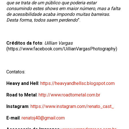
que se trata de um público que poderia estar
consumindo estes shows em maior número, mas a falta
de acessibilidade acaba impondo muitas barreiras.
Desta forma, todos saem perdendo
”.
Créditos da foto
:
Uillian Vargas
(https://www.facebook.com/UillianVargasPhotography)
Contatos:
Heavy and Hell
:
https://heavyandhellsc.blogspot.com
Road to Metal
:
http://www.roadtometal.com.br
Instagram
:
https://www.instagram.com/renato_cast_
E-mail
:
renatoj40@gmail.com