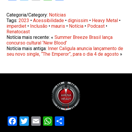
Categoria/Category:
Notícias
Tags:
2023
•
Acessibilidade
•
dignissim
•
Heavy Metal
•
imperdiet
•
Inclusão
•
mauris
•
Notícia
•
Podcast
•
Renatocast
Notícia mais recente: «
Summer Breeze Brasil lança
concurso cultural ‘New Blood’
Notícia mais antiga:
Inner Caligula anuncia lançamento de
seu novo single, “The Emperor”, para o dia 4 de agosto
»
Facebook
Twitter
Email
WhatsApp
Share