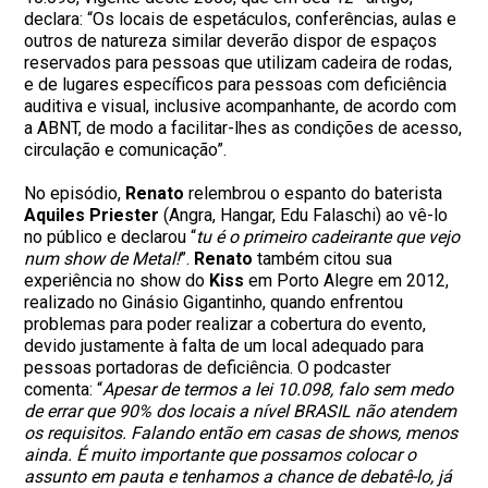
declara: “Os locais de espetáculos, conferências, aulas e
outros de natureza similar deverão dispor de espaços
reservados para pessoas que utilizam cadeira de rodas,
e de lugares específicos para pessoas com deficiência
auditiva e visual, inclusive acompanhante, de acordo com
a ABNT, de modo a facilitar-lhes as condições de acesso,
circulação e comunicação”.
No episódio,
Renato
relembrou o espanto do baterista
Aquiles Priester
(Angra, Hangar, Edu Falaschi) ao vê-lo
no público e declarou “
tu é o primeiro cadeirante que vejo
num show de Metal!
”.
Renato
também citou sua
experiência no show do
Kiss
em Porto Alegre em 2012,
realizado no Ginásio Gigantinho, quando enfrentou
problemas para poder realizar a cobertura do evento,
devido justamente à falta de um local adequado para
pessoas portadoras de deficiência. O podcaster
comenta: “
Apesar de termos a lei 10.098, falo sem medo
de errar que 90% dos locais a nível BRASIL não atendem
os requisitos. Falando então em casas de shows, menos
ainda. É muito importante que possamos colocar o
assunto em pauta e tenhamos a chance de debatê-lo, já