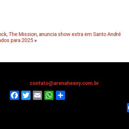
ock, The Mission, anuncia show extra em Santo André
ados para 2025
»
contato@arenaheavy.com.br
Facebook
Twitter
Email
WhatsApp
Share