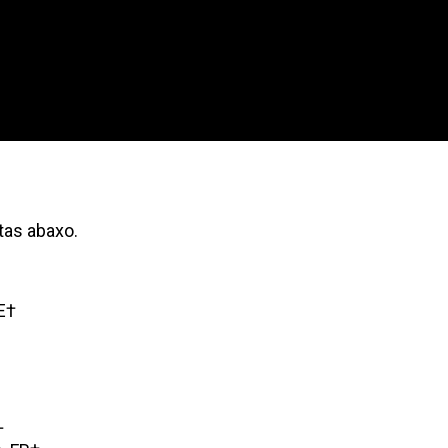
tas abaxo.
E†
†