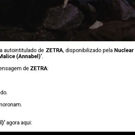
a autointitulado de
ZETRA
, disponibilizado pela
Nuclear
Malice (Annabel)’
.
mensagem de
ZETRA
:
do.
smoronam.
l)’
agora aqui: