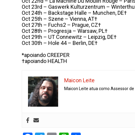
Oct 22nd – La Machine Du Moulin Rouge – Paris
Oct 23rd – Gaswerk Kulturzentrum – Winterthu
Oct 24th – Backstage Halle – Munchen, DE†
Oct 25th – Szene – Vienna, AT†
Oct 27th – Fuchs2 – Prague, CZ†
Oct 28th – Progresja – Warsaw, PL†
Oct 29th – UT Connewitz – Leipzig, DE†
Oct 30th – Hole 44 – Berlin, DE†
*apoiando CREEPER
†apoiando HEALTH
Maicon Leite
Maicon Leite atua como Assessor de I