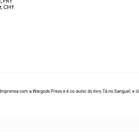
, FR†
r, CH†
mprensa com a Wargods Press e é co-autor do livro Tá no Sangue!, e cl