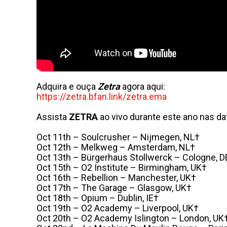
Adquira e ouça
Zetra
agora aqui:
https://zetra.bfan.link/zetra.
ema
Assista
ZETRA
ao vivo durante este ano nas da
Oct 11th – Soulcrusher – Nijmegen, NL†
Oct 12th – Melkweg – Amsterdam, NL†
Oct 13th – Bürgerhaus Stollwerck – Cologne, D
Oct 15th – O2 Institute – Birmingham, UK†
Oct 16th – Rebellion – Manchester, UK†
Oct 17th – The Garage – Glasgow, UK†
Oct 18th – Opium – Dublin, IE†
Oct 19th – O2 Academy – Liverpool, UK†
Oct 20th – O2 Academy Islington – London, UK