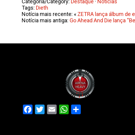
Categoria/Category:
Destaque
·
Notícias
Tags:
Dieth
Notícia mais recente: «
ZETRA lança álbum de est
Notícia mais antiga:
Go Ahead And Die lança “Be
Facebook
Twitter
Email
WhatsApp
Share