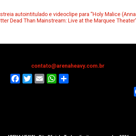
reia autointitulado e videoclipe para “Holy Malice (Anna
tter Dead Than Mainstream: Live at the Marquee Theater
contato@arenaheavy.com.br
Facebook
Twitter
Email
WhatsApp
Share