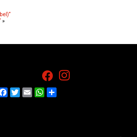
bel)”
”
»
Facebook
Twitter
Email
WhatsApp
Share