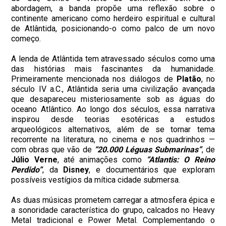
abordagem, a banda propõe uma reflexão sobre o
continente americano como herdeiro espiritual e cultural
de Atlântida, posicionando-o como palco de um novo
começo.
A lenda de Atlântida tem atravessado séculos como uma
das histórias mais fascinantes da humanidade.
Primeiramente mencionada nos diálogos de
Platão
, no
século IV a.C., Atlântida seria uma civilização avançada
que desapareceu misteriosamente sob as águas do
oceano Atlântico. Ao longo dos séculos, essa narrativa
inspirou desde teorias esotéricas a estudos
arqueológicos alternativos, além de se tornar tema
recorrente na literatura, no cinema e nos quadrinhos —
com obras que vão de
“20.000 Léguas Submarinas”
, de
Júlio
Verne
, até animações como
“Atlantis: O Reino
Perdido”
, da
Disney
, e documentários que exploram
possíveis vestígios da mítica cidade submersa.
As duas músicas prometem carregar a atmosfera épica e
a sonoridade característica do grupo, calcados no Heavy
Metal tradicional e Power Metal. Complementando o