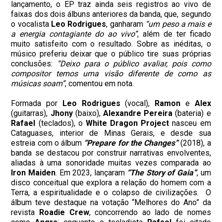
lançamento, o EP traz ainda seis registros ao vivo de
faixas dos dois álbuns anteriores da banda, que, segundo
o vocalista
Leo Rodrigues
, ganharam
“um peso a mais e
a energia contagiante do ao vivo”
, além de ter ficado
muito satisfeito com o resultado. Sobre as inéditas, o
músico preferiu deixar que o público tire suas próprias
conclusões:
“Deixo para o público avaliar, pois como
compositor temos uma visão diferente de como as
músicas soam”
, comentou em nota.
Formada por
Leo
Rodrigues
(vocal),
Ramon
e
Alex
(guitarras),
Jhony
(baixo),
Alexandre
Pereira
(bateria) e
Rafael
(teclados), o
White Dragon Project
nasceu em
Cataguases, interior de Minas Gerais, e desde sua
estreia com o álbum
“Prepare for the Changes”
(2018), a
banda se destacou por construir narrativas envolventes,
aliadas à uma sonoridade muitas vezes comparada ao
Iron Maiden
. Em 2023, lançaram
“The Story of Gaia”
, um
disco conceitual que explora a relação do homem com a
Terra, a espiritualidade e o colapso de civilizações. O
álbum teve destaque na votação “Melhores do Ano” da
revista
Roadie Crew
, concorrendo ao lado de nomes