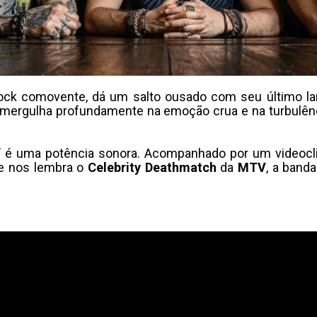
rock comovente, dá um salto ousado com seu último 
 mergulha profundamente na emoção crua e na turbulênc
”
é uma potência sonora. Acompanhado por um videocli
ue nos lembra o
Celebrity Deathmatch
da
MTV
, a band