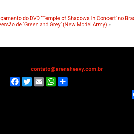
nçamento do DVD ‘Temple of Shadows In Concert’ no Bras
versão de ‘Green and Grey’ (New Model Army)
»
contato@arenaheavy.com.br
Facebook
Twitter
Email
WhatsApp
Share