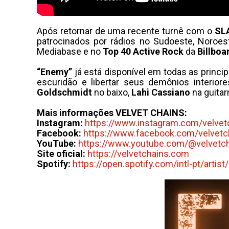
Após retornar de uma recente turnê com o
SL
patrocinados por rádios no Sudoeste, Noroes
Mediabase e no
Top 40 Active Rock
da
Billboa
“Enemy”
já está disponível em todas as princi
escuridão e libertar seus demônios interio
Goldschmidt
no baixo,
Lahi Cassiano
na guitar
Mais informações VELVET CHAINS:
Instagram:
https://www.
instagram.com/velvet
Facebook:
https://www.
facebook.com/velvetc
YouTube:
https://www.youtube.
com/@velvetch
Site oficial:
https://velvetchains.
com
Spotify:
https://open.spotify.
com/intl-pt/artist/