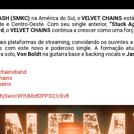
ASH (SMKC)
na América do Sul, o
VELVET CHAINS
está
te e Centro-Oeste. Com seu single anterior,
“Stuck Ag
rd
, o
VELVET CHAINS
continua a crescer como uma força
pais plataformas de streaming, convidando os ouvintes 
res com este novo e poderoso single. A formação atu
ra solo,
Von Boldt
na guitarra base e backing vocals e
Ja
chainsband
hains
ains
6jSwvcWYUMx82PPSQ1rXv8