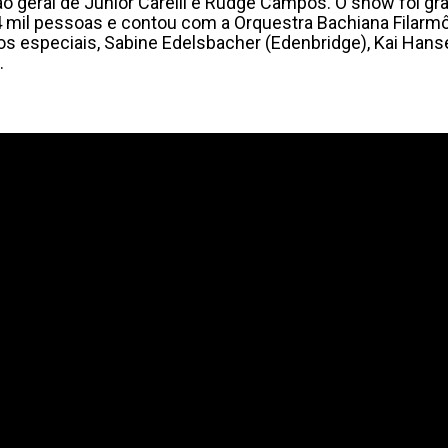
ão geral de Junior Carelli e Rudge Campos. O show foi gr
 4 mil pessoas e contou com a Orquestra Bachiana Filarm
especiais, Sabine Edelsbacher (Edenbridge), Kai Hanse
.