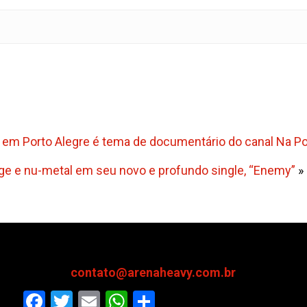
m Porto Alegre é tema de documentário do canal Na Po
ge e nu-metal em seu novo e profundo single, “Enemy”
»
contato@arenaheavy.com.br
Facebook
Twitter
Email
WhatsApp
Share