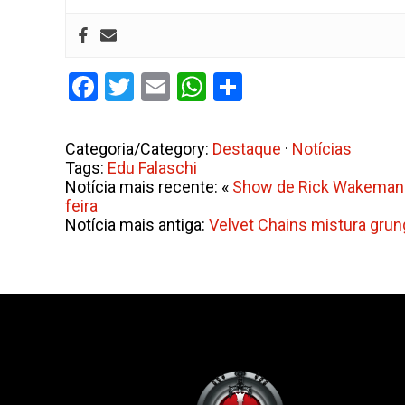
Facebook
Twitter
Email
WhatsApp
Share
Categoria/Category:
Destaque
·
Notícias
Tags:
Edu Falaschi
Notícia mais recente: «
Show de Rick Wakeman e
feira
Notícia mais antiga:
Velvet Chains mistura grun