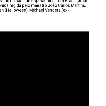
avado na casa de espetáculos Tom Brasil (atual
ônica regida pelo maestro João Carlos Martins.
n (Helloween), Michael Vescera (ex-