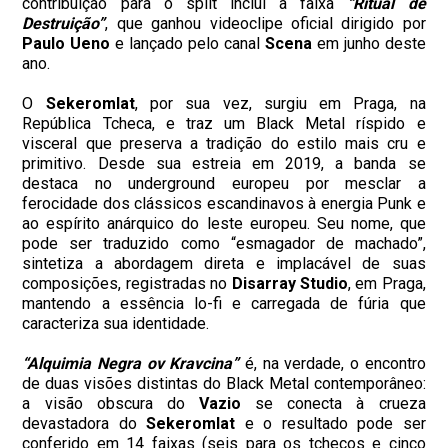
contribuição para o split inclui a faixa
“Ritual de
Destruição”
, que ganhou videoclipe oficial dirigido por
Paulo Ueno
e lançado pelo canal
Scena
em junho deste
ano.
O
Sekeromlat
, por sua vez, surgiu em Praga, na
República Tcheca, e traz um Black Metal ríspido e
visceral que preserva a tradição do estilo mais cru e
primitivo. Desde sua estreia em 2019, a banda se
destaca no underground europeu por mesclar a
ferocidade dos clássicos escandinavos à energia Punk e
ao espírito anárquico do leste europeu. Seu nome, que
pode ser traduzido como “esmagador de machado”,
sintetiza a abordagem direta e implacável de suas
composições, registradas no
Disarray Studio
, em Praga,
mantendo a essência lo-fi e carregada de fúria que
caracteriza sua identidade.
“Alquimia Negra ov Kravcina”
é, na verdade, o encontro
de duas visões distintas do Black Metal contemporâneo:
a visão obscura do
Vazio
se conecta à crueza
devastadora do
Sekeromlat
e o resultado pode ser
conferido em 14 faixas (seis para os tchecos e cinco