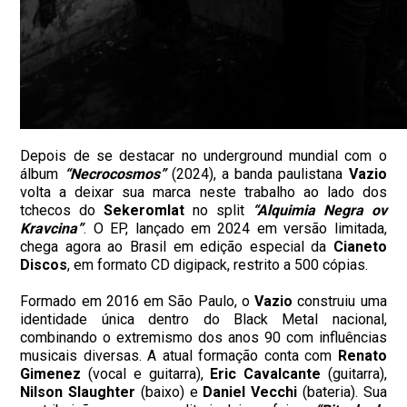
Depois de se destacar no underground mundial com o
álbum
“Necrocosmos”
(2024), a banda paulistana
Vazio
volta a deixar sua marca neste trabalho ao lado dos
tchecos do
Sekeromlat
no split
“Alquimia Negra ov
Kravcina”
. O EP, lançado em 2024 em versão limitada,
chega agora ao Brasil em edição especial da
Cianeto
Discos
, em formato CD digipack, restrito a 500 cópias.
Formado em 2016 em São Paulo, o
Vazio
construiu uma
identidade única dentro do Black Metal nacional,
combinando o extremismo dos anos 90 com influências
musicais diversas. A atual formação conta com
Renato
Gimenez
(vocal e guitarra),
Eric Cavalcante
(guitarra),
Nilson Slaughter
(baixo) e
Daniel
Vecchi
(bateria). Sua