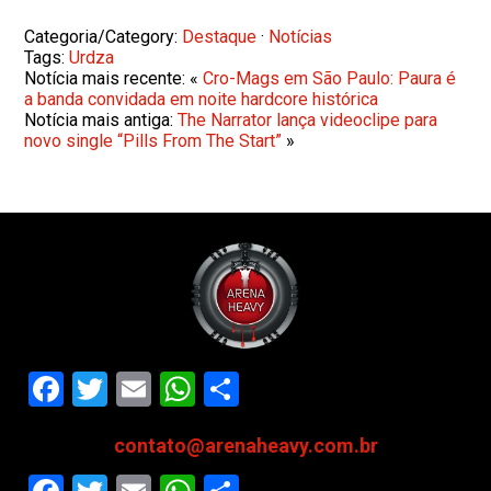
Categoria/Category:
Destaque
·
Notícias
Tags:
Urdza
Notícia mais recente: «
Cro-Mags em São Paulo: Paura é
a banda convidada em noite hardcore histórica
Notícia mais antiga:
The Narrator lança videoclipe para
novo single “Pills From The Start”
»
Facebook
Twitter
Email
WhatsApp
Share
contato@arenaheavy.com.br