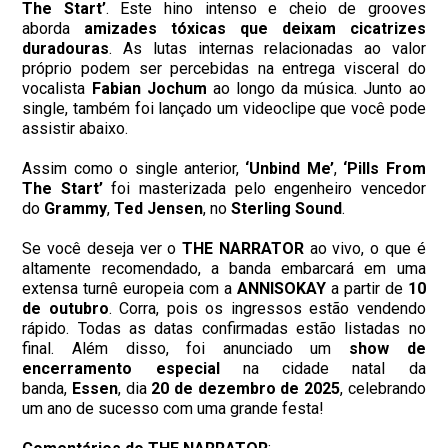
The Start’
. Este hino intenso e cheio de grooves
aborda
amizades tóxicas que deixam cicatrizes
duradouras
. As lutas internas relacionadas ao valor
próprio podem ser percebidas na entrega visceral do
vocalista
Fabian Jochum
ao longo da música. Junto ao
single, também foi lançado um videoclipe que você pode
assistir abaixo.
Assim como o single anterior,
‘Unbind Me’
,
‘Pills From
The Start’
foi masterizada pelo engenheiro vencedor
do
Grammy
,
Ted Jensen
, no
Sterling Sound
.
Se você deseja ver o
THE NARRATOR
ao vivo, o que é
altamente recomendado, a banda embarcará em uma
extensa turnê europeia com a
ANNISOKAY
a partir de
10
de outubro
. Corra, pois os ingressos estão vendendo
rápido. Todas as datas confirmadas estão listadas no
final. Além disso, foi anunciado um
show de
encerramento especial
na cidade natal da
banda,
Essen
, dia
20 de dezembro de 2025
, celebrando
um ano de sucesso com uma grande festa!