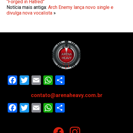
“Forged in Hatred”
Notícia mais antiga:
Arch Enemy lança novo single e
divulga nova vocalista
»
Facebook
Twitter
Email
WhatsApp
Share
contato@arenaheavy.com.br
Facebook
Twitter
Email
WhatsApp
Share