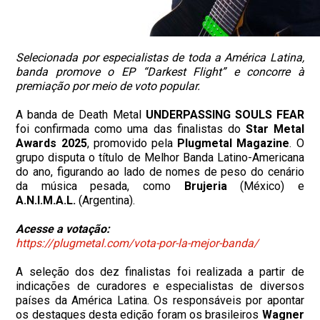
Selecionada por especialistas de toda a América Latina,
banda promove o EP “Darkest Flight” e concorre à
premiação por meio de voto popular.
A banda de Death Metal
UNDERPASSING SOULS FEAR
foi confirmada como uma das finalistas do
Star Metal
Awards 2025
, promovido pela
Plugmetal Magazine
. O
grupo disputa o título de Melhor Banda Latino-Americana
do ano, figurando ao lado de nomes de peso do cenário
da música pesada, como
Brujeria
(México) e
A.N.I.M.A.L.
(Argentina).
Acesse a votação:
https://plugmetal.com/vota-por-la-mejor-banda/
A seleção dos dez finalistas foi realizada a partir de
indicações de curadores e especialistas de diversos
países da América Latina. Os responsáveis por apontar
os destaques desta edição foram os brasileiros
Wagner