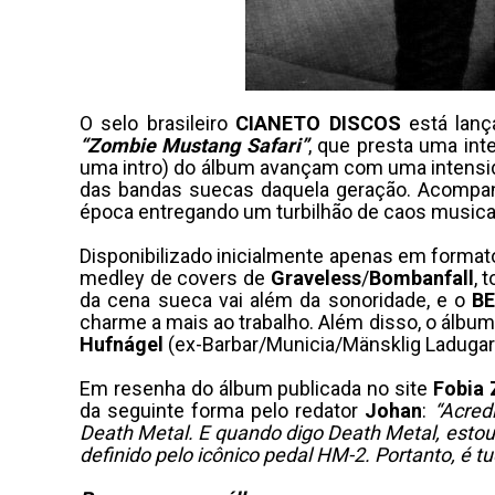
O selo brasileiro
CIANETO DISCOS
está lanç
“Zombie Mustang Safari”
, que presta uma in
uma intro) do álbum avançam com uma intensida
das bandas suecas daquela geração. Acompan
época entregando um turbilhão de caos musica
Disponibilizado inicialmente apenas em forma
medley de covers de
Graveless
/
Bombanfall
, 
da cena sueca vai além da sonoridade, e o
B
charme a mais ao trabalho. Além disso, o álbum 
Hufnágel
(ex-Barbar/Municia/Mänsklig Ladugar
Em resenha do álbum publicada no site
Fobia 
da seguinte forma pelo redator
Johan
:
“Acred
Death Metal. E quando digo Death Metal, estou 
definido pelo icônico pedal HM-2. Portanto, é 