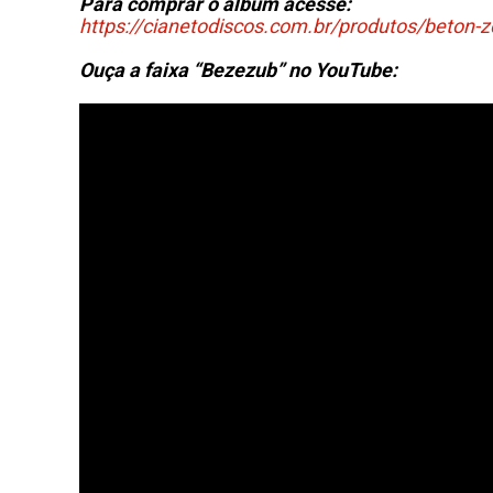
Para comprar o álbum
acesse:
https://cianetodiscos.com.br/produtos/beton-
Ouça a faixa “Bezezub” no YouTube: