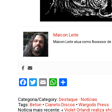
Maicon Leite
Maicon Leite atua como Assessor de I
Facebook
Twitter
Email
WhatsApp
Share
Categoria/Category:
Destaque
·
Notícias
Tags:
Beton
•
Cianeto Discos
•
Wargods Press
Notícia mais recente: «
Violet Orlandi realiza s