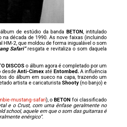
o álbum de estúdio da banda
BETON
, intitulado
 na década de 1990. As nove faixas (incluindo
al HM-2, que moldou de forma inigualável o som
ang Safari”
resgata e revitaliza o som daquela
TO DISCOS
o álbum agora é completado por um
ão desde
Anti-Cimex
até
Entombed.
A influência
itos do álbum em sueco na capa, trazendo um
tado artista e caricaturista
Shooty
(no banjo) e
ombie-mustang-safari
), o
BETON
foi classificado
etal e o Crust, com uma ênfase geralmente no
old school, aquele em que o som das guitarras é
ralmente enérgico”.