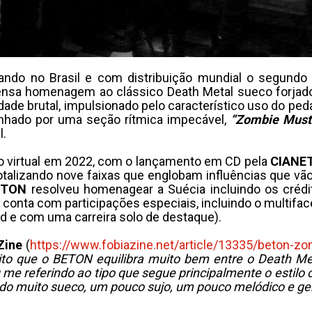
ando no Brasil e com distribuição mundial o segund
tensa homenagem ao clássico Death Metal sueco forjado
de brutal, impulsionado pelo característico uso do ped
hado por uma seção rítmica impecável,
“Zombie Must
l.
to virtual em 2022, com o lançamento em CD pela
CIANE
totalizando nove faixas que englobam influências que v
ETON
resolveu homenagear a Suécia incluindo os créd
conta com participações especiais, incluindo o multiface
d e com uma carreira solo de destaque).
Zine
(
https://www.fobiazine.net/article/13335/beton-z
ito que o BETON equilibra muito bem entre o Death M
me referindo ao tipo que segue principalmente o estilo 
tudo muito sueco, um pouco sujo, um pouco melódico e ge